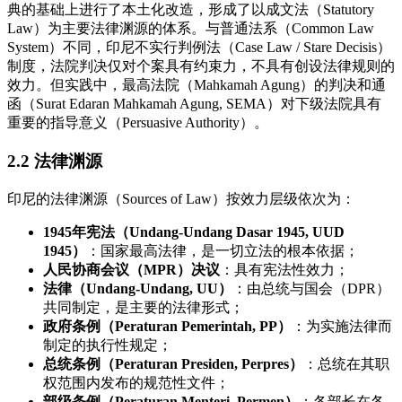
典的基础上进行了本土化改造，形成了以成文法（Statutory
Law）为主要法律渊源的体系。与普通法系（Common Law
System）不同，印尼不实行判例法（Case Law / Stare Decisis）
制度，法院判决仅对个案具有约束力，不具有创设法律规则的
效力。但实践中，最高法院（Mahkamah Agung）的判决和通
函（Surat Edaran Mahkamah Agung, SEMA）对下级法院具有
重要的指导意义（Persuasive Authority）。
2.2 法律渊源
印尼的法律渊源（Sources of Law）按效力层级依次为：
1945年宪法（Undang-Undang Dasar 1945, UUD
1945）
：国家最高法律，是一切立法的根本依据；
人民协商会议（MPR）决议
：具有宪法性效力；
法律（Undang-Undang, UU）
：由总统与国会（DPR）
共同制定，是主要的法律形式；
政府条例（Peraturan Pemerintah, PP）
：为实施法律而
制定的执行性规定；
总统条例（Peraturan Presiden, Perpres）
：总统在其职
权范围内发布的规范性文件；
部级条例（Peraturan Menteri, Permen）
：各部长在各