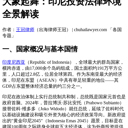
大象起舞：印尼投资法律环境
全景解读
作者：
王冠律师
（出海律师王冠） | chuhailawyer.com 「各国
专题」
一、国家概况与基本国情
印度尼西亚
（Republic of Indonesia），全球最大的群岛国家，
横跨赤道，由17,000余个岛屿组成，国土面积约191万平方公
里，人口超过2.8亿，位居全球第四。作为东南亚最大的经济
体，印尼在东盟（ASEAN）中具有举足轻重的地位——其
GDP占东盟整体经济总量的约三分之一。
印尼在政治体制上实行总统制共和制，总统既是国家元首也是
政府首脑。2024年，普拉博沃·苏比安托（Prabowo Subianto）
接替佐科·维多多（Joko Widodo）就任总统，延续了佐科时代
以基础设施建设和吸引外资为核心的经济政策导向。新政府提
出的"黄金印尼2045"（Indonesia Emas 2045）愿景，目标是在
建国100周年之际跻身全球前五大经济体，这为外商投资提供