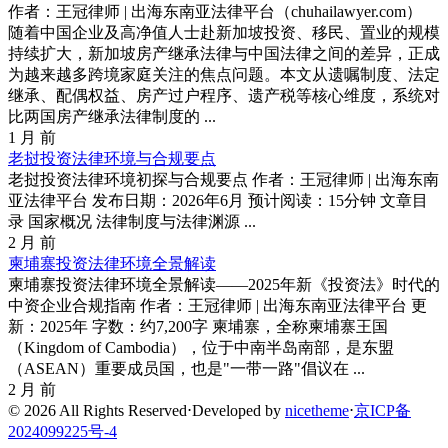
作者：王冠律师 | 出海东南亚法律平台（chuhailawyer.com）
随着中国企业及高净值人士赴新加坡投资、移民、置业的规模
持续扩大，新加坡房产继承法律与中国法律之间的差异，正成
为越来越多跨境家庭关注的焦点问题。本文从遗嘱制度、法定
继承、配偶权益、房产过户程序、遗产税等核心维度，系统对
比两国房产继承法律制度的 ...
1 月 前
老挝投资法律环境与合规要点
老挝投资法律环境初探与合规要点 作者：王冠律师 | 出海东南
亚法律平台 发布日期：2026年6月 预计阅读：15分钟 文章目
录 国家概况 法律制度与法律渊源 ...
2 月 前
柬埔寨投资法律环境全景解读
柬埔寨投资法律环境全景解读——2025年新《投资法》时代的
中资企业合规指南 作者：王冠律师 | 出海东南亚法律平台 更
新：2025年 字数：约7,200字 柬埔寨，全称柬埔寨王国
（Kingdom of Cambodia），位于中南半岛南部，是东盟
（ASEAN）重要成员国，也是"一带一路"倡议在 ...
2 月 前
© 2026 All Rights Reserved
⋅
Developed by
nicetheme
⋅
京ICP备
2024099225号-4