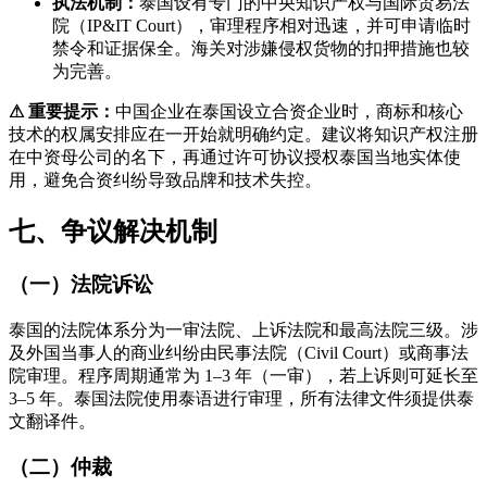
执法机制：
泰国设有专门的中央知识产权与国际贸易法
院（IP&IT Court），审理程序相对迅速，并可申请临时
禁令和证据保全。海关对涉嫌侵权货物的扣押措施也较
为完善。
⚠ 重要提示：
中国企业在泰国设立合资企业时，商标和核心
技术的权属安排应在一开始就明确约定。建议将知识产权注册
在中资母公司的名下，再通过许可协议授权泰国当地实体使
用，避免合资纠纷导致品牌和技术失控。
七、争议解决机制
（一）法院诉讼
泰国的法院体系分为一审法院、上诉法院和最高法院三级。涉
及外国当事人的商业纠纷由民事法院（Civil Court）或商事法
院审理。程序周期通常为 1–3 年（一审），若上诉则可延长至
3–5 年。泰国法院使用泰语进行审理，所有法律文件须提供泰
文翻译件。
（二）仲裁