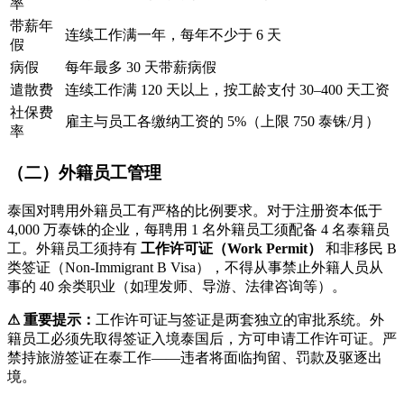
率
带薪年
连续工作满一年，每年不少于 6 天
假
病假
每年最多 30 天带薪病假
遣散费
连续工作满 120 天以上，按工龄支付 30–400 天工资
社保费
雇主与员工各缴纳工资的 5%（上限 750 泰铢/月）
率
（二）外籍员工管理
泰国对聘用外籍员工有严格的比例要求。对于注册资本低于
4,000 万泰铢的企业，每聘用 1 名外籍员工须配备 4 名泰籍员
工。外籍员工须持有
工作许可证（Work Permit）
和非移民 B
类签证（Non-Immigrant B Visa），不得从事禁止外籍人员从
事的 40 余类职业（如理发师、导游、法律咨询等）。
⚠ 重要提示：
工作许可证与签证是两套独立的审批系统。外
籍员工必须先取得签证入境泰国后，方可申请工作许可证。严
禁持旅游签证在泰工作——违者将面临拘留、罚款及驱逐出
境。