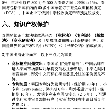
0%；年营业额在 300 万至 500 万泰铢之间，税率为 15%。泰
国与包括中国在内的 60 多个国家签订了避免双重征税协定
（DTA），中国企业可依据中泰税收协定申请预提税减免。
六、知识产权保护
泰国的知识产权法律体系涵盖
《商标法》《专利法》《版权
法》《商业秘密法》
及《集成电路布图设计保护法》等。泰
国是世界知识产权组织（WIPO）和《巴黎公约》的成员国。
对中国出海企业而言，以下三点尤为重要：
商标抢注问题突出：
泰国采用"先申请制"，中国品牌在
进入泰国市场前应尽早提交商标注册申请。中泰之间因
语言差异，部分中文商标在泰被恶意抢注的案例屡见不
鲜。
专利制度：
泰国专利分为发明专利（保护期 20 年）、小
专利（Petty Patent，保护期 6 年）和外观设计专利（保
护期 10 年）。发明专利审查周期较长（2–5 年），可通
过专利实质审查加快程序（实审请求须在申请日后 5 年
内提出）。