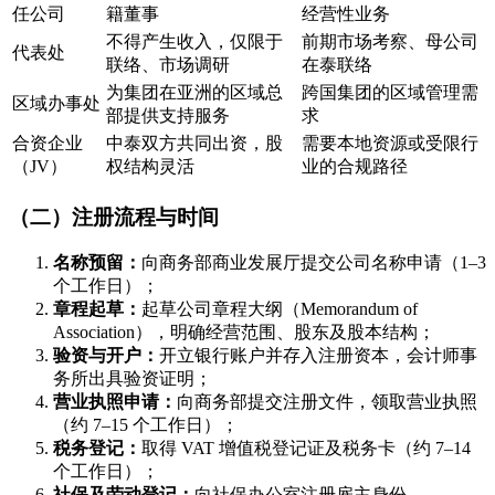
任公司
籍董事
经营性业务
不得产生收入，仅限于
前期市场考察、母公司
代表处
联络、市场调研
在泰联络
为集团在亚洲的区域总
跨国集团的区域管理需
区域办事处
部提供支持服务
求
合资企业
中泰双方共同出资，股
需要本地资源或受限行
（JV）
权结构灵活
业的合规路径
（二）注册流程与时间
名称预留：
向商务部商业发展厅提交公司名称申请（1–3
个工作日）；
章程起草：
起草公司章程大纲（Memorandum of
Association），明确经营范围、股东及股本结构；
验资与开户：
开立银行账户并存入注册资本，会计师事
务所出具验资证明；
营业执照申请：
向商务部提交注册文件，领取营业执照
（约 7–15 个工作日）；
税务登记：
取得 VAT 增值税登记证及税务卡（约 7–14
个工作日）；
社保及劳动登记：
向社保办公室注册雇主身份。