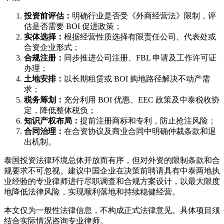
投资前评估：
明确行业是否受《外商经营法》限制，评
估是否需要 BOI 促进政策；
实体选择：
根据经营性质选择有限责任公司、代表处或
合资企业形式；
合规注册：
同步推进公司注册、FBL 申请及工作许可证
办理；
土地安排：
以长期租赁或 BOI 购地路径解决不动产需
求；
税务筹划：
充分利用 BOI 优惠、EEC 政策及中泰税收协
定，降低整体税负；
知识产权布局：
提前注册商标和专利，防止抢注风险；
合同治理：
在合资协议及商业合同中明确仲裁条款和退
出机制。
泰国投资法律环境总体开放而有序，但对外资的限制条款和合
规要求不可忽视。建议中国企业在决策前聘请具有中泰两地执
业经验的专业律师进行尽职调查和合规方案设计，以最大限度
地降低法律风险，实现顺利落地和持续稳健经营。
本文仅为一般性法律信息，不构成正式法律意见。具体项目须
结合实际情况咨询专业律师。