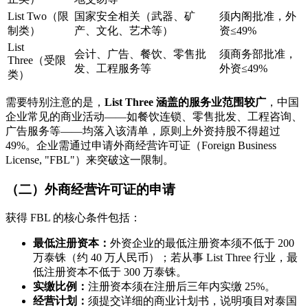
List Two（限
国家安全相关（武器、矿
须内阁批准，外
制类）
产、文化、艺术等）
资≤49%
List
会计、广告、餐饮、零售批
须商务部批准，
Three（受限
发、工程服务等
外资≤49%
类）
需要特别注意的是，
List Three 涵盖的服务业范围较广
，中国
企业常见的商业活动——如餐饮连锁、零售批发、工程咨询、
广告服务等——均落入该清单，原则上外资持股不得超过
49%。企业需通过申请外商经营许可证（Foreign Business
License, "FBL"）来突破这一限制。
（二）外商经营许可证的申请
获得 FBL 的核心条件包括：
最低注册资本：
外资企业的最低注册资本须不低于 200
万泰铢（约 40 万人民币）；若从事 List Three 行业，最
低注册资本不低于 300 万泰铢。
实缴比例：
注册资本须在注册后三年内实缴 25%。
经营计划：
须提交详细的商业计划书，说明项目对泰国