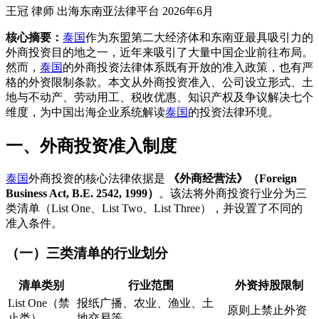
王冠 律师
出海东南亚法律平台
2026年6月
核心摘要：
泰国
作为东盟第二大经济体和东南亚最具吸引力的
外商投资目的地之一，近年来吸引了大量中国企业前往布局。
然而，
泰国
的外商投资法律体系既有开放的准入政策，也有严
格的外资限制条款。本文从外商投资准入、公司设立形式、土
地与不动产、劳动用工、税收优惠、知识产权及争议解决七个
维度，为中国出海企业系统解读
泰国
的投资法律环境。
一、外商投资准入制度
泰国
外商投资的核心法律依据是
《外商经营法》（Foreign
Business Act, B.E. 2542, 1999）
。该法将外商投资行业分为三
类清单（List One、List Two、List Three），并设置了不同的
准入条件。
（一）三类清单的行业划分
清单类别
行业范围
外资持股限制
List One（禁
报纸广播、农业、渔业、土
原则上禁止外资
止类）
地交易等