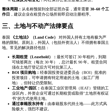
整体周期：
从名称预留到全部证照办妥，通常需要
30–60 个工
作日
，建议企业在租赁办公场所前即启动注册程序。
三、土地与不动产法律要点
泰国
《土地法》（Land Code）
对外国人持有土地有极为严
格的限制。原则上，外国人（包括外资法人）不得拥有泰国土
地。常见的解决路径包括：
长期租赁（Leasehold）：
最长可签订 30 年租约，到期
可续签两次（每次 30 年），总计最长 90 年。租赁合同
须在土地厅登记后方可对抗第三人。
BOI 项目购地：
经泰国投资促进委员会（BOI）批准的
投资项目，可申请拥有特定用途的土地（如工厂用
地），但转让仍受限制。
工业地产/园区：
在泰国工业区管理局（IEAT）管辖的工
业区内，外资企业可通过长期租赁或取得"土地所有权证
书"的方式使用土地。
通过泰籍股东持有：
由泰籍股东代持土地——此方式风
险极大，强烈不建议。