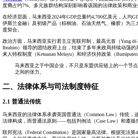
度裔占约7%。多元族群结构深刻影响着该国的法律政策和商业
在经济层面，马来西亚2024年GDP总量约4,700亿美元，
伊斯兰金融）及初级产品（棕榈油、石油天然气、橡胶）为三
度契合。
政治方面，马来西亚实行君主立宪联邦制，最高元首（Yang di-P
Ibrahim）领导的团结政府上台，结束了多年来政局持续动荡的局面
来人特权制度（Ketuanan Melayu）和经济扶持政策（Bumipu
马来西亚之于中国企业，不只是东盟供应链上的一个节点
之间的张力。
二、法律体系与司法制度特征
2.1 普通法传统
马来西亚的法律体系承袭英国普通法（Common Law）
法律构成，而普通法原则——包括判例法（Case Law）和遵循先例
联邦宪法（Federal Constitution）是国家最高