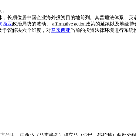
专题」
体，长期位居中国企业海外投资目的地前列。其普通法体系、英
来西亚
政治局势的波动、 affirmative action政策的延
及争议解决六个维度，对
马来西亚
当前的投资法律环境进行系统
3万平方公里，由西马（马来半岛）和东马（沙巴、砂拉越）两部分组成