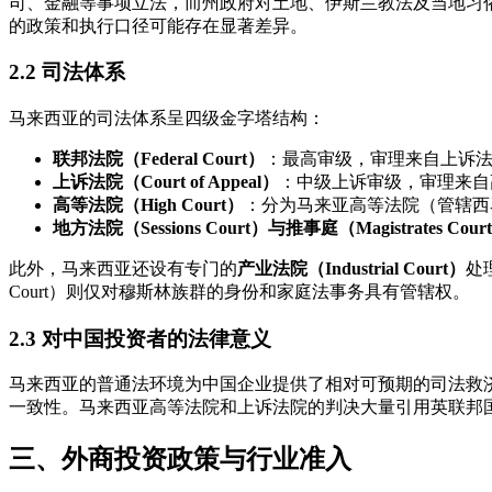
司、金融等事项立法，而州政府对土地、伊斯兰教法及当地习
的政策和执行口径可能存在显著差异。
2.2 司法体系
马来西亚的司法体系呈四级金字塔结构：
联邦法院（Federal Court）
：最高审级，审理来自上诉
上诉法院（Court of Appeal）
：中级上诉审级，审理来自
高等法院（High Court）
：分为马来亚高等法院（管辖西
地方法院（Sessions Court）与推事庭（Magistrates Cour
此外，马来西亚还设有专门的
产业法院（Industrial Court）
处
Court）则仅对穆斯林族群的身份和家庭法事务具有管辖权。
2.3 对中国投资者的法律意义
马来西亚的普通法环境为中国企业提供了相对可预期的司法救
一致性。马来西亚高等法院和上诉法院的判决大量引用英联邦
三、外商投资政策与行业准入