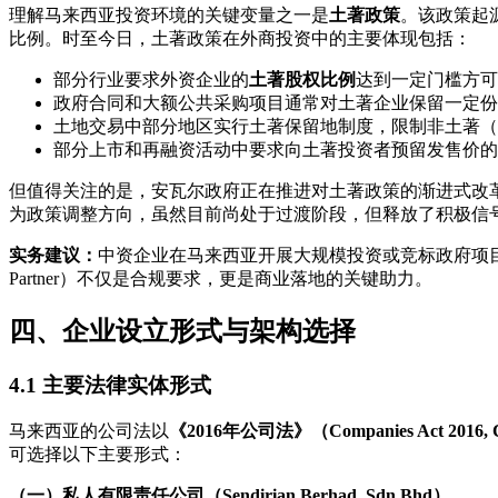
理解马来西亚投资环境的关键变量之一是
土著政策
。该政策起源
比例。时至今日，土著政策在外商投资中的主要体现包括：
部分行业要求外资企业的
土著股权比例
达到一定门槛方可
政府合同和大额公共采购项目通常对土著企业保留一定份
土地交易中部分地区实行土著保留地制度，限制非土著（
部分上市和再融资活动中要求向土著投资者预留发售价的1
但值得关注的是，安瓦尔政府正在推进对土著政策的渐进式改革—
为政策调整方向，虽然目前尚处于过渡阶段，但释放了积极信
实务建议：
中资企业在马来西亚开展大规模投资或竞标政府项目时
Partner）不仅是合规要求，更是商业落地的关键助力。
四、企业设立形式与架构选择
4.1 主要法律实体形式
马来西亚的公司法以
《2016年公司法》（Companies Act 2016, 
可选择以下主要形式：
（一）私人有限责任公司（Sendirian Berhad, Sdn Bhd）