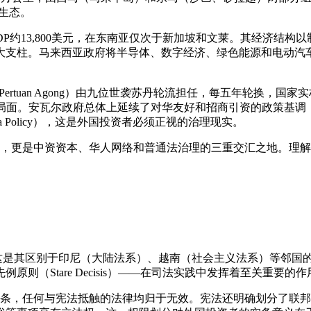
生态。
人均GDP约13,800美元，在东南亚仅次于新加坡和文莱。其经济
大支柱。马来西亚政府将半导体、数字经济、绿色能源和电动汽
ertuan Agong）由九位世袭苏丹轮流担任，每五年轮换，国家
。安瓦尔政府总体上延续了对华友好和招商引资的政策基调，但在国内 a
tera Policy），这是外国投资者必须正视的治理现实。
，更是中资资本、华人网络和普通法治理的三重交汇之地。理解
传统，这是其区别于印尼（大陆法系）、越南（社会主义法系）等邻
原则（Stare Decisis）——在司法实践中发挥着至关重要的作
法律。根据宪法第4条，任何与宪法抵触的法律均归于无效。宪法还明确