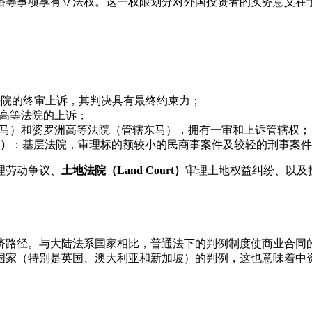
俗等事项享有立法权。这一权限划分对外国投资者的实务意义在
法院的终审上诉，其判决具有最终约束力；
高等法院的上诉；
马）和婆罗洲高等法院（管辖东马），拥有一审和上诉管辖权；
t）
：基层法院，审理标的额较小的民商事案件及较轻的刑事案件
理劳动争议、
土地法院（Land Court）
审理土地权益纠纷、以及按照
济路径。与大陆法系国家相比，普通法下的判例制度使商业合同
国家（特别是英国、澳大利亚和新加坡）的判例，这也意味着中