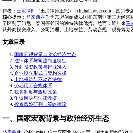
作者：
王冠律师
（出海律师王冠） | chuhailawyer.com「国别
核心提示：
马来西亚
作为东盟创始成员国和东南亚第三大经济
了区别于印尼、泰国等邻国的独特法律优势。然而，近年来
马
从外商投资准入、公司治理、土地权益、劳动合规、税务筹划
文章目录
国家宏观背景与政治经济生态
法律体系与司法制度特征
外商投资政策与行业准入
企业设立形式与架构选择
土地权益与不动产法律
劳动用工合规体系
税务制度与激励政策
争议解决与法律救济
投资风险研判与策略建议
一、国家宏观背景与政治经济生态
马来西亚
（Malaysia）位于东南亚中心地带，国土面积约3