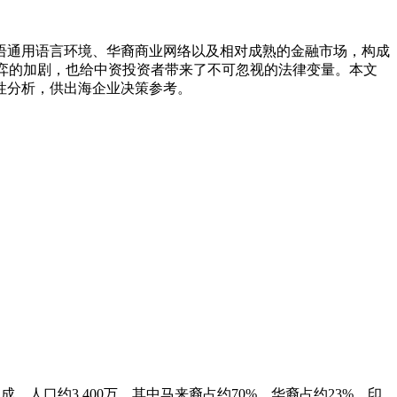
语通用语言环境、华裔商业网络以及相对成熟的金融市场，构成
续以及地缘博弈的加剧，也给中资投资者带来了不可忽视的法律变量。本文
性分析，供出海企业决策参考。
，人口约3,400万。其中马来裔占约70%，华裔占约23%，印