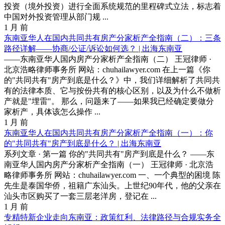
投资（境外投资）进行全面系统规范的里程碑式立法，标志着
中国对外投资管理从部门规 ...
1 月 前
东南亚华人在国内共同共有房产分家析产全指南（二）：三条
路径详解——协商/公证/诉讼如何选？ | 出海东南亚
——东南亚华人国内房产分家析产全指南（二） 王冠律师 ·
北京浩略律师事务所 网站：chuhailawyer.com 在上一篇《你
的"共同共有"房产到底是什么？》中，我们详细解析了共同共
有的法律本质、它与按份共有的核心区别，以及为什么不做析
产就是"埋雷"。 那么，问题来了——如果我已经确定要做分
家析产，具体该怎么操作 ...
1 月 前
东南亚华人在国内共同共有房产分家析产全指南（一）：你
的"共同共有"房产到底是什么？ | 出海东南亚
系列文章 · 第一篇 你的"共同共有"房产到底是什么？ ——东
南亚华人国内房产分家析产全指南（一） 王冠律师 · 北京浩
略律师事务所 网站：chuhailawyer.com 一、一个典型的困境 陈
先生是泰国华侨，祖籍广东汕头。上世纪90年代，他的父亲在
汕头市区购买了一套三层老洋房，登记在 ...
1 月 前
专精特新企业走向东南亚：政策红利、法律路径与合规实务全