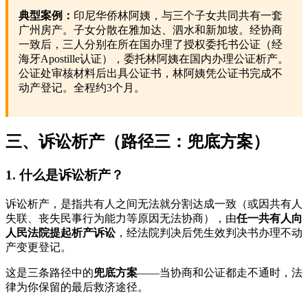
典型案例：
印尼华侨林阿姨，与三个子女共同共有一套
广州房产。子女分散在雅加达、泗水和新加坡。经协商
一致后，三人分别在所在国办理了授权委托书公证（经
海牙Apostille认证），委托林阿姨在国内办理公证析产。
公证处审核材料后出具公证书，林阿姨凭公证书完成不
动产登记。全程约3个月。
三、诉讼析产（路径三：兜底方案）
1. 什么是诉讼析产？
诉讼析产，是指共有人之间无法就分割达成一致（或因共有人
失联、丧失民事行为能力等原因无法协商），由
任一共有人向
人民法院提起析产诉讼
，经法院判决后凭生效判决书办理不动
产变更登记。
这是三条路径中的
兜底方案
——当协商和公证都走不通时，法
律为你保留的最后救济途径。