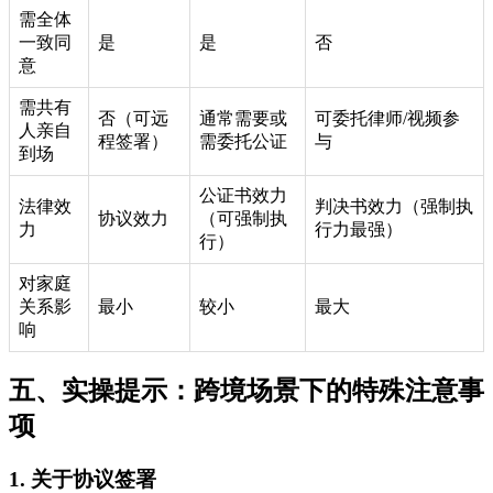
需全体
一致同
是
是
否
意
需共有
否（可远
通常需要或
可委托律师/视频参
人亲自
程签署）
需委托公证
与
到场
公证书效力
法律效
判决书效力（强制执
协议效力
（可强制执
力
行力最强）
行）
对家庭
关系影
最小
较小
最大
响
五、实操提示：跨境场景下的特殊注意事
项
1. 关于协议签署