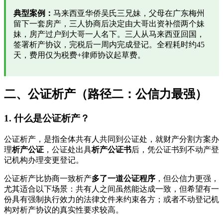
典型案例：
马来西亚华侨吴氏三兄妹，父母在广东梅州
留下一套房产，三人协商后决定由大哥出资补偿两个妹
妹，房产过户到大哥一人名下。三人从马来西亚回国，
签署析产协议，完税后一周内完成登记。全程耗时约45
天，费用仅为税费+律师协议起草费。
二、公证析产（路径二：公信力最强）
1. 什么是公证析产？
公证析产，是指全体共有人共同到公证处，就财产分割方案办
理
析产公证
，公证处出具
析产公证书
后，凭公证书到不动产登
记机构办理变更登记。
公证析产比协商一致析产
多了一道公证程序
，但公信力更强，
尤其适合以下场景：共有人之间虽然能达成一致，但希望有一
份具有强制执行效力的法律文件来约束各方；或者不动登记机
构对析产协议的真实性要求较高。