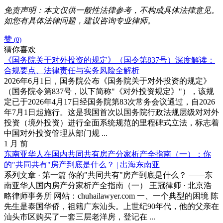
免责声明：本文仅供一般性法律参考，不构成具体法律意见。
如您有具体法律问题，建议咨询专业律师。
赞
(0)
猜你喜欢
《国务院关于对外投资的规定》（国令第837号）深度解读：
合规要点、法律责任与实务风险全解析
2026年6月1日，国务院公布《国务院关于对外投资的规定》
（国务院令第837号，以下简称"《对外投资规定》"），该规
定已于2026年4月17日经国务院第83次常务会议通过，自2026
年7月1日起施行。这是我国首次以国务院行政法规层级对对外
投资（境外投资）进行全面系统规范的里程碑式立法，标志着
中国对外投资管理从部门规 ...
1 月 前
东南亚华人在国内共同共有房产分家析产全指南（一）：你
的"共同共有"房产到底是什么？ | 出海东南亚
系列文章 · 第一篇 你的"共同共有"房产到底是什么？ ——东
南亚华人国内房产分家析产全指南（一） 王冠律师 · 北京浩
略律师事务所 网站：chuhailawyer.com 一、一个典型的困境 陈
先生是泰国华侨，祖籍广东汕头。上世纪90年代，他的父亲在
汕头市区购买了一套三层老洋房，登记在 ...