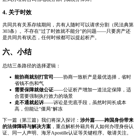
4. 关于时效
共同共有关系存续期间，共有人随时可以请求分割（民法典第
303条）。不存在"过了时效就不能分"的问题——只要房产还
是共同共有状态，任何时候都可以提起析产。
六、小结
总结三条路径的选择逻辑：
能协商就别打官司
——协商一致析产是最优选择，省时
省钱不伤和气
需要保障就做公证
——公证析产增加一道法定保障，适
合需要强制执行效力的场景
走不通就起诉
——诉讼是兜底手段，虽然时间长成本
高，但能让"僵局"解冻
下一篇（第三篇）我们将深入探讨：
涉外篇——跨国身份带来
的法律障碍与解决方案
，重点解析外籍共有人如何办理身份认
证、同一人声明、海牙Apostille认证等关键程序。敬请关注。