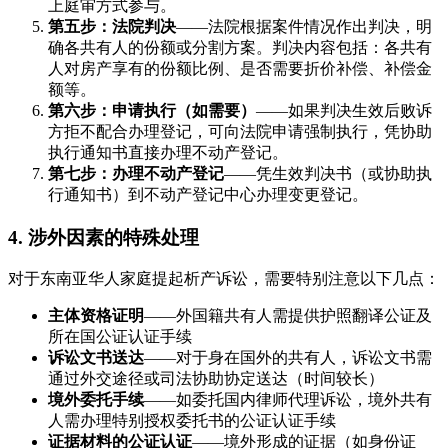
上庭审方式参与。
第五步：法院判决
——法院根据案件情况作出判决，明
确各共有人的份额或分割方案。判决内容包括：各共有
人对房产享有的份额比例、是否需要折价补偿、补偿金
额等。
第六步：申请执行（如需要）
——如果判决生效后败诉
方拒不配合办理登记，可向法院申请强制执行，凭协助
执行通知书直接办理不动产登记。
第七步：办理不动产登记
——凭生效判决书（或协助执
行通知书）到不动产登记中心办理变更登记。
4. 涉外因素的特殊处理
对于东南亚华人家庭提起析产诉讼，需要特别注意以下几点：
主体资格证明
——外国籍共有人需提供护照翻译公证及
所在国公证认证手续
诉讼文书送达
——对于身在国外的共有人，诉讼文书需
通过外交途径或司法协助协定送达（时间较长）
境外委托手续
——如委托国内律师代理诉讼，境外共有
人需办理特别授权委托书的公证认证手续
证据材料的公证认证
——境外形成的证据（如身份证