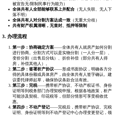
被宣告无/限制民事行为能力）
全体共有人全部能够联系上并配合
（无人失联、无人下
落不明）
全体共有人对分割方案达成一致
（无重大分歧）
共有财产权属清晰，无查封、抵押等限制
3. 办理流程
第一步：协商确定方案
——全体共有人就房产如何分割
进行协商。分割方式可以是实物分割（一人分一层）、
变价分割（出售后分钱）、折价补偿（部分共有人得
房，补偿其他人）。
第二步：签署析产协议
——形成书面协议，明确各方分
得的具体份额或具体房产，由全体共有人签字确认。建
议委托律师起草，确保协议条款合法有效。
第三步：完税
——携带析产协议、不动产权证书、身份
证明等到税务部门办理契税申报。根据各地政策，析产
可能涉及契税、印花税等，但部分情形可享受税收优
惠。
第四步：不动产登记
——完税后，携带析产协议、完税
证明、身份证明等到不动产登记中心办理变更登记，领