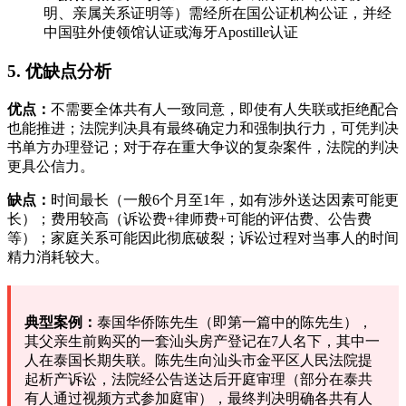
明、亲属关系证明等）需经所在国公证机构公证，并经
中国驻外使领馆认证或海牙Apostille认证
5. 优缺点分析
优点：
不需要全体共有人一致同意，即使有人失联或拒绝配合
也能推进；法院判决具有最终确定力和强制执行力，可凭判决
书单方办理登记；对于存在重大争议的复杂案件，法院的判决
更具公信力。
缺点：
时间最长（一般6个月至1年，如有涉外送达因素可能更
长）；费用较高（诉讼费+律师费+可能的评估费、公告费
等）；家庭关系可能因此彻底破裂；诉讼过程对当事人的时间
精力消耗较大。
典型案例：
泰国华侨陈先生（即第一篇中的陈先生），
其父亲生前购买的一套汕头房产登记在7人名下，其中一
人在泰国长期失联。陈先生向汕头市金平区人民法院提
起析产诉讼，法院经公告送达后开庭审理（部分在泰共
有人通过视频方式参加庭审），最终判决明确各共有人