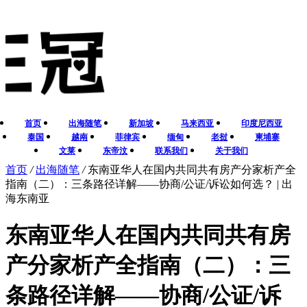
首页
出海随笔
新加坡
马来西亚
印度尼西亚
泰国
越南
菲律宾
缅甸
老挝
柬埔寨
文莱
东帝汶
联系我们
关于我们
首页
/
出海随笔
/
东南亚华人在国内共同共有房产分家析产全
指南（二）：三条路径详解——协商/公证/诉讼如何选？ | 出
海东南亚
东南亚华人在国内共同共有房
产分家析产全指南（二）：三
条路径详解——协商/公证/诉