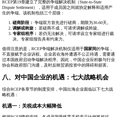
RCEP第19章建立了完整的争端解决机制（State-to-State
Dispute Settlement），适用于成员国之间就协定解释和适用产
生的争端。该机制包括三个层级：
磋商阶段：
争端双方首先进行磋商，期限为30-60天。
调解或斡旋：
若磋商不成，可请求调解或斡旋。
专家组程序：
若仍无法解决，可请求设立专家组进行裁
决。专家组报告具有约束力。
值得注意的是，RCEP争端解决机制仅适用于
国家间
的争端，
不直接赋予企业诉权。企业若在海外遭遇不公正待遇，需要通
过本国政府启动争端解决程序。因此，中国企业应积极与行业
协会和政府部门沟通，及时反映贸易投资中的障碍和损害。
八、对中国企业的机遇：七大战略机会
综合RCEP各章节的制度安排，中国出海企业面临以下七大战
略机遇：
机遇一：关税成本大幅降低
根据RCEP降税安排，各成员国最终零关税产品比例将超过