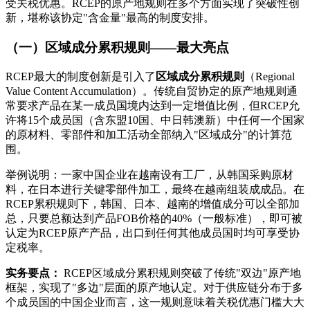
受关税优惠。RCEP的原产地规则在多个方面实现了突破性创
新，堪称该协定"含金量"最高的制度安排。
（一）区域成分累积规则——最大亮点
RCEP最大的制度创新是引入了
区域成分累积规则
（Regional
Value Content Accumulation）。传统自贸协定的原产地规则通
常要求产品在某一成员国境内达到一定增值比例，但RCEP允
许将15个成员国（含东盟10国、中日韩澳新）中任何一个国家
的原材料、零部件和加工活动全部纳入"区域成分"的计算范
围。
举例说明：一家中国企业在越南设有工厂，从韩国采购原材
料，在日本进行关键零部件加工，最终在越南组装成成品。在
RCEP累积规则下，韩国、日本、越南的增值成分可以全部加
总，只要总额达到产品FOB价格的40%（一般标准），即可被
认定为RCEP原产产品，出口到任何其他成员国时均可享受协
定税率。
实务要点：
RCEP区域成分累积规则突破了传统"双边"原产地
框架，实现了"多边"层面的原产地认定。对于供应链分布于多
个成员国的中国企业而言，这一规则意味着关税优惠门槛大大