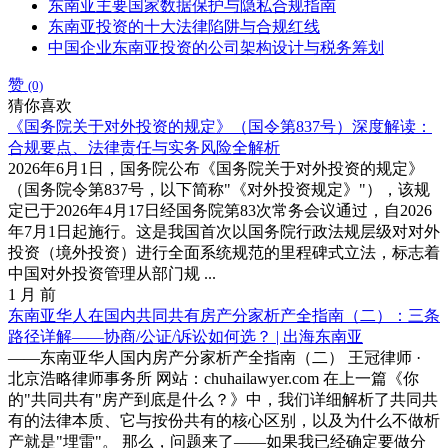
东南亚主要国家数据保护与隐私合规指南
东南亚投资的十大法律陷阱与合规红线
中国企业东南亚投资的公司架构设计与税务筹划
赞
(0)
猜你喜欢
《国务院关于对外投资的规定》（国令第837号）深度解读：
合规要点、法律责任与实务风险全解析
2026年6月1日，国务院公布《国务院关于对外投资的规定》
（国务院令第837号，以下简称"《对外投资规定》"），该规
定已于2026年4月17日经国务院第83次常务会议通过，自2026
年7月1日起施行。这是我国首次以国务院行政法规层级对对外
投资（境外投资）进行全面系统规范的里程碑式立法，标志着
中国对外投资管理从部门规 ...
1 月 前
东南亚华人在国内共同共有房产分家析产全指南（二）：三条
路径详解——协商/公证/诉讼如何选？ | 出海东南亚
——东南亚华人国内房产分家析产全指南（二） 王冠律师 ·
北京浩略律师事务所 网站：chuhailawyer.com 在上一篇《你
的"共同共有"房产到底是什么？》中，我们详细解析了共同共
有的法律本质、它与按份共有的核心区别，以及为什么不做析
产就是"埋雷"。 那么，问题来了——如果我已经确定要做分