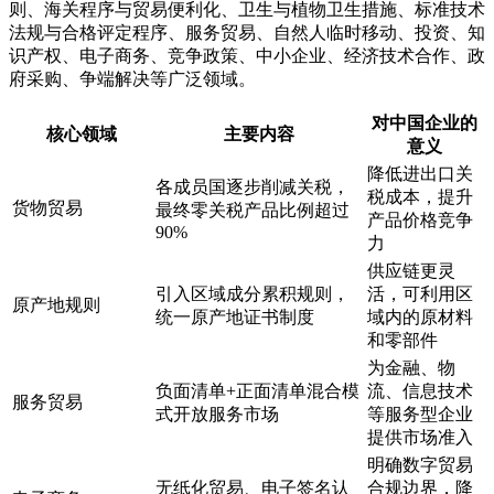
则、海关程序与贸易便利化、卫生与植物卫生措施、标准技术
法规与合格评定程序、服务贸易、自然人临时移动、投资、知
识产权、电子商务、竞争政策、中小企业、经济技术合作、政
府采购、争端解决等广泛领域。
对中国企业的
核心领域
主要内容
意义
降低进出口关
各成员国逐步削减关税，
税成本，提升
货物贸易
最终零关税产品比例超过
产品价格竞争
90%
力
供应链更灵
引入区域成分累积规则，
活，可利用区
原产地规则
统一原产地证书制度
域内的原材料
和零部件
为金融、物
负面清单+正面清单混合模
流、信息技术
服务贸易
式开放服务市场
等服务型企业
提供市场准入
明确数字贸易
无纸化贸易、电子签名认
合规边界，降