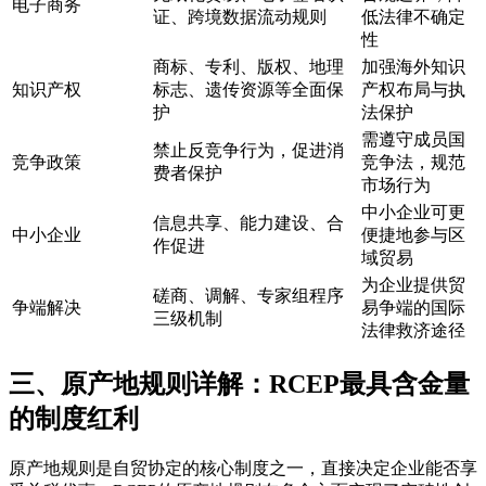
电子商务
证、跨境数据流动规则
低法律不确定
性
商标、专利、版权、地理
加强海外知识
知识产权
标志、遗传资源等全面保
产权布局与执
护
法保护
需遵守成员国
禁止反竞争行为，促进消
竞争政策
竞争法，规范
费者保护
市场行为
中小企业可更
信息共享、能力建设、合
中小企业
便捷地参与区
作促进
域贸易
为企业提供贸
磋商、调解、专家组程序
争端解决
易争端的国际
三级机制
法律救济途径
三、原产地规则详解：RCEP最具含金量
的制度红利
原产地规则是自贸协定的核心制度之一，直接决定企业能否享