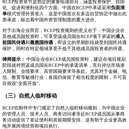
RCEP投资章节是协定的重要组成部分，涵盖投资保护、自由
化、促进和便利化四个方面。中国在RCEP中承诺采用
负面清
单
模式管理外资准入，这是中国首次在多边自贸协定中做出此
类承诺，标志着中国外资管理制度的重大进步。
对于出海企业而言，RCEP投资规则的意义在于：中国企业在
其他成员国投资时，可享受该成员国在RCEP项下承诺的
准入
前国民待遇
和
最惠国待遇
，即设立的早期阶段就受到国民待遇
保护，同时在特定领域享受不低于其他成员国投资者的待遇。
律师提示：
中国企业在RCEP成员国投资时，建议在项目规划
阶段就对照该成员国在RCEP中的承诺清单，充分评估市场准
入限制、业绩要求、高管国籍要求等条款。尤其对于金融、电
信、教育等敏感行业，各国仍保留了相当程度的限制，不可盲
目假设"全面开放"。
（三）自然人临时移动
RCEP在附件中专门规定了自然人临时移动规则，为中国企业
的管理人员、技术人员、商务访问者等赴RCEP成员国从事商
务活动提供了签证便利和居留期限安排。这有助于企业更高效
地开展跨境经营和项目执行。