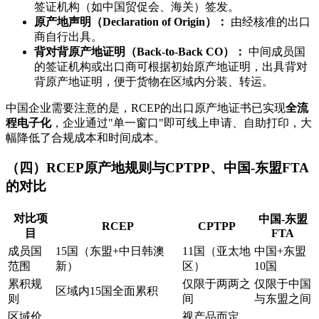
签证机构（如中国贸促会、海关）签发。
原产地声明（Declaration of Origin）：
由经核准的出口
商自行出具。
背对背原产地证明（Back-to-Back CO）：
中间成员国
的签证机构或出口商可根据初始原产地证明，出具背对
背原产地证明，便于货物在区域内分装、转运。
中国企业需要注意的是，RCEP的出口原产地证书已实现
全流
程电子化
，企业通过"单一窗口"即可线上申请、自助打印，大
幅降低了合规成本和时间成本。
（四）RCEP原产地规则与CPTPP、中国-东盟FTA
的对比
对比项
中国-东盟
RCEP
CPTPP
目
FTA
成员国
15国（东盟+中日韩澳
11国（亚太地
中国+东盟
范围
新）
区）
10国
累积规
仅限于两两之
仅限于中国
区域内15国全面累积
则
间
与东盟之间
区域价
视产品而定