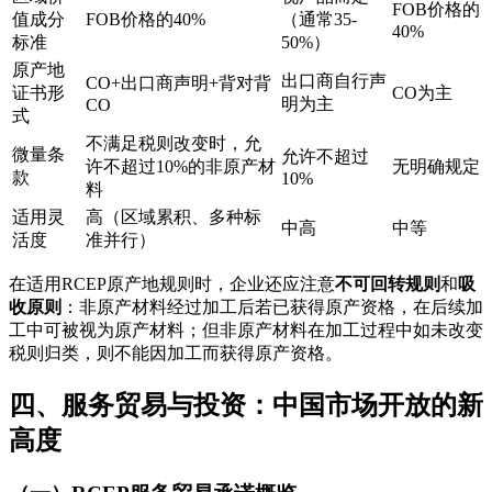
FOB价格的
值成分
FOB价格的40%
（通常35-
40%
标准
50%）
原产地
出口商自行声
CO+出口商声明+背对背
证书形
CO为主
明为主
CO
式
不满足税则改变时，允
微量条
允许不超过
许不超过10%的非原产材
无明确规定
款
10%
料
适用灵
高（区域累积、多种标
中高
中等
活度
准并行）
在适用RCEP原产地规则时，企业还应注意
不可回转规则
和
吸
收原则
：非原产材料经过加工后若已获得原产资格，在后续加
工中可被视为原产材料；但非原产材料在加工过程中如未改变
税则归类，则不能因加工而获得原产资格。
四、服务贸易与投资：中国市场开放的新
高度