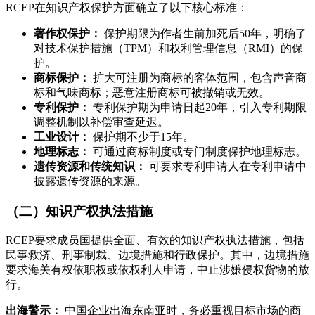
RCEP在知识产权保护方面确立了以下核心标准：
著作权保护：
保护期限为作者生前加死后50年，明确了
对技术保护措施（TPM）和权利管理信息（RMI）的保
护。
商标保护：
扩大可注册为商标的客体范围，包含声音商
标和气味商标；恶意注册商标可被撤销或无效。
专利保护：
专利保护期为申请日起20年，引入专利期限
调整机制以补偿审查延迟。
工业设计：
保护期不少于15年。
地理标志：
可通过商标制度或专门制度保护地理标志。
遗传资源和传统知识：
可要求专利申请人在专利申请中
披露遗传资源的来源。
（二）知识产权执法措施
RCEP要求成员国提供全面、有效的知识产权执法措施，包括
民事救济、刑事制裁、边境措施和行政保护。其中，边境措施
要求海关有权依职权或依权利人申请，中止涉嫌侵权货物的放
行。
出海警示：
中国企业出海东南亚时，务必重视目标市场的商