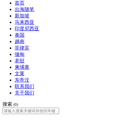
首页
出海随笔
新加坡
马来西亚
印度尼西亚
泰国
越南
菲律宾
缅甸
老挝
柬埔寨
文莱
东帝汶
联系我们
关于我们
搜索
(0)