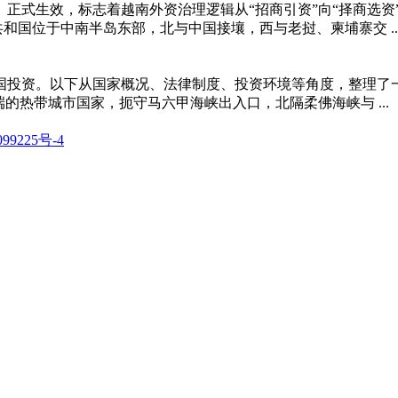
法》正式生效，标志着越南外资治理逻辑从“招商引资”向“择商选
义共和国位于中南半岛东部，北与中国接壤，西与老挝、柬埔寨交 ..
投资。以下从国家概况、法律制度、投资环境等角度，整理了一
来半岛南端的热带城市国家，扼守马六甲海峡出入口，北隔柔佛海峡与 ...
99225号-4