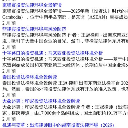
柬埔寨投资法律环境全景解读
柬埔寨投资法律环境全景解读——2025年新《投资法》时代的中资企业
Cambodia），位于中南半岛南部，是东盟（ASEAN）重要成员国
2 月 前
菲律宾投资法律环境与风险防范
菲律宾投资法律环境与风险防范 作者：王冠律师 · 出海东南亚
境，吸引了大量中国企业的目光。然而，菲律宾法律体系具有鲜明
2 月 前
十字路口的投资机遇：马来西亚投资法律环境分析
十字路口的投资机遇：马来西亚投资法律环境分析 ——基于中国企业
东盟创始成员国和东南亚第三大经济体，长期位居中国企业海外投
2 月 前
泰国投资法律环境全景解读
泰国投资法律环境全景解读 王冠 律师 出海东南亚法律平台 
局。然而，泰国的外商投资法律体系既有开放的准入政策，也有
2 月 前
大象起舞：印尼投资法律环境全景解读
大象起舞：印尼投资法律环境全景解读 作者：王冠律师（出海律师王冠） | 
家，横跨赤道，由17,000余个岛屿组成，国土面积约191万平方公
2 月 前
机遇与变革：出海律师眼中的越南投资法律环境（2026）