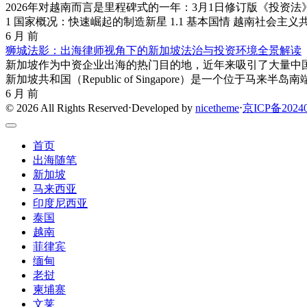
2026年对越南而言是里程碑式的一年：3月1日修订版《投资
1 国家概况：快速崛起的制造新星 1.1 基本国情 越南社会主
6 月 前
狮城法影：出海律师视角下的新加坡法治与投资环境全景解读
新加坡作为中资企业出海的热门目的地，近年来吸引了大量中国
新加坡共和国（Republic of Singapore）是一个位于马
6 月 前
© 2026 All Rights Reserved
⋅
Developed by
nicetheme
⋅
京ICP备20240
首页
出海随笔
新加坡
马来西亚
印度尼西亚
泰国
越南
菲律宾
缅甸
老挝
柬埔寨
文莱