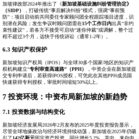
加坡律政部2024年推出了《
新加坡基础设施纠纷管理协定》
（SIDP）
，打破传统“事后解决纠纷”模式，强调“事前预
防”：项目启动前共同委任专家顾问团全程跟踪项目进度，识
别潜在风险；发生争议时顾问团需在
15个工作日内
出具“非约
束性建议”，若各方不接受可启动“迷你仲裁”或调解，整个过
程不超过3个月，远快于传统诉讼（通常1-2年）。
6.3 知识产权保护
新加坡知识产权局（IPOS）与全球30多个国家/地区的知识产
权机构建立“
专利审查高速路”（PPH）
，中资企业在新加坡提
交专利申请后，若获得IPOS授权，可凭此在其他PPH成员国
快速获得专利授权，审批时间缩短50%以上。
7 投资环境：中资布局新加坡的新趋势
7.1 投资数据与结构变化
新加坡经济发展局2026年2月发布的2025年度投资报告显示，
尽管全球地缘政治与经济环境持续动荡，新加坡在2025年仍吸
引了
142亿新元
固定资产投资，同比增长5.2%。其中，来自中