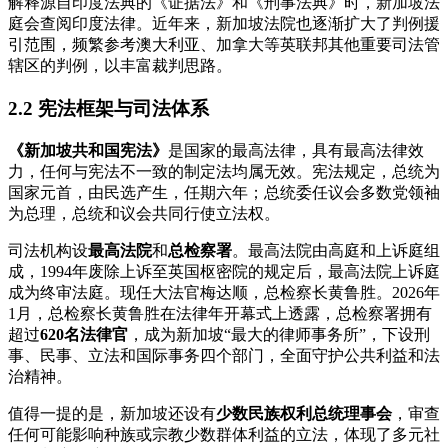
解释源自印度法典的《证据法》和《刑事法典》时，新加坡法
庭会查阅印度法律。近年来，新加坡法院也逐渐扩大了判例援
引范围，频繁参考澳大利亚、加拿大等英联邦其他重要司法管
辖区的判例，以丰富裁判思路。
2.2 宪法框架与司法体系
《新加坡共和国宪法》
是国家的最高法律，具有最高法律效
力，任何与宪法不一致的制定法均属无效。宪法规定，总统为
国家元首，由民选产生，任期六年；总统委任议会多数党领袖
为总理，总统和议会共同行使立法权。
司法机构设
最高法院
和
总检察署
。最高法院由高庭和上诉庭组
成，1994年废除上诉至英国枢密院的规定后，最高法院上诉庭
成为终审法庭。现任大法官梅达顺，总检察长黄鲁胜。2026年
1月，总检察长黄鲁胜在法律年开幕式上透露，总检察署拥有
超过
620名法律官
，成为新加坡“最大的律师事务所”，下设刑
事、民事、立法和国际事务四个部门，全面守护公共利益和法
治精神。
值得一提的是，新加坡还设有
少数民族权利总统理事会
，审查
任何可能影响种族或宗教少数群体利益的立法，体现了多元社