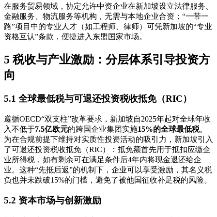
在服务贸易领域，协定允许中资企业在新加坡设立法律服务、
金融服务、物流服务等机构，无需与本地企业合资；“一带一
路”项目中的专业人才（如工程师、律师）可凭新加坡的“专业
资格互认”条款，便捷进入东盟国家市场。
5 税收与产业激励：分层体系引导投资方
向
5.1 全球最低税与可退还投资税收抵免（RIC）
遵循OECD“双支柱”改革要求，新加坡自2025年起对全球年收
入不低于
7.5亿欧元
的跨国企业集团实施
15%的全球最低税
。
为在合规前提下维持对实质性投资活动的吸引力，新加坡引入
了可退还投资税收抵免（RIC）：抵免额首先用于抵扣应缴企
业所得税，如有剩余可在满足条件后4年内将现金退还给企
业。这种“先抵后返”的机制下，企业可以享受激励，其名义税
负也并未跌破15%的门槛，避免了被他国征收补足税的风险。
5.2 资本市场与创新激励