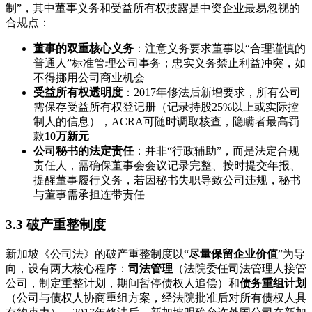
制”，其中董事义务和受益所有权披露是中资企业最易忽视的
合规点：
董事的双重核心义务
：注意义务要求董事以“合理谨慎的
普通人”标准管理公司事务；忠实义务禁止利益冲突，如
不得挪用公司商业机会
受益所有权透明度
：2017年修法后新增要求，所有公司
需保存受益所有权登记册（记录持股25%以上或实际控
制人的信息），ACRA可随时调取核查，隐瞒者最高罚
款
10万新元
公司秘书的法定责任
：并非“行政辅助”，而是法定合规
责任人，需确保董事会会议记录完整、按时提交年报、
提醒董事履行义务，若因秘书失职导致公司违规，秘书
与董事需承担连带责任
3.3 破产重整制度
新加坡《公司法》的破产重整制度以“
尽量保留企业价值
”为导
向，设有两大核心程序：
司法管理
（法院委任司法管理人接管
公司，制定重整计划，期间暂停债权人追偿）和
债务重组计划
（公司与债权人协商重组方案，经法院批准后对所有债权人具