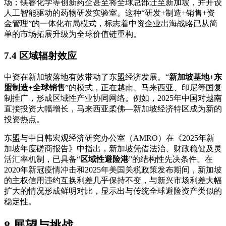
场；镁睿化学等创新药企甚至将全球总部迁至新加坡，并开设
人工智能驱动的药物研发实验室。这种“研发+制造+销售+资
金管理”的一体化布局模式，标志着中资企业出海战略已从简
单的市场拓展升级为全球价值链重构。
7.4 区域辐射效应
中资在新加坡落地有效带动了东盟经济发展。“
新加坡基地+东
盟制造+全球销售
”的模式，正在越南、马来西亚、印尼等国复
制推广，形成区域性产业协同网络。例如，2025年中国对越南
直接投资大幅增长，马来西亚柔佛—新加坡经济特区成为新的
投资热点。
东盟与中日韩宏观经济研究办公室（AMRO）在《2025年新
加坡年度磋商报告》中指出，新加坡凭借法治、财政稳健及灵
活汇率机制，已具备“
区域性避险港
”的结构性先决条件。在
2020年新冠疫情冲击和2025年美国关税政策发布期间，新加坡
的主权信用违约互换利差几乎保持不变，与新兴市场利差大幅
扩大的情况形成鲜明对比，显示出与传统全球避险资产类似的
稳定性。
8 展望与挑战