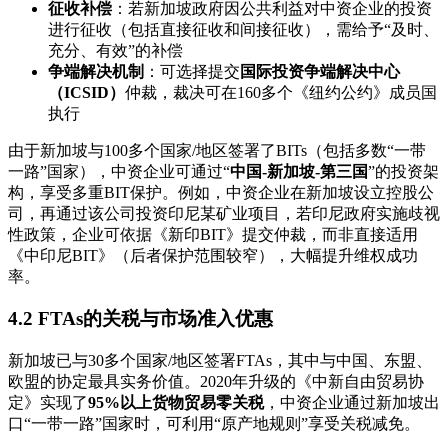
征收补偿
：若新加坡政府因公共利益对中资企业的投资
进行征收（包括直接征收和间接征收），需给予“及时、
充分、有效”的补偿
争端解决机制
：可选择提交
国际投资争端解决中心
（ICSID）
仲裁，裁决可在160多个《纽约公约》成员国
执行
由于新加坡与100多个国家/地区签署了BITs（包括多数“一带
一路”国家），中资企业可通过“
中国-新加坡-第三国
”的投资架
构，享受多重BIT保护。例如，中资企业在新加坡设立控股公
司，再通过该公司投资印尼某矿业项目，若印尼政府实施歧视
性政策，企业可依据《新印BIT》提交仲裁，而非直接适用
《中印尼BIT》（后者保护范围较窄），大幅提升维权成功
率。
4.2 FTAs的关税与市场准入优惠
新加坡已与30多个国家/地区签署FTAs，其中与中国、东盟、
欧盟的协定最具实务价值。2020年升级的《中新自由贸易协
定》实现了
95%以上货物贸易零关税
，中资企业通过新加坡出
口“一带一路”国家时，可利用“原产地规则”享受关税减免。