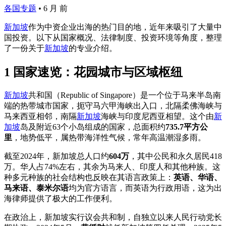
各国专题
•
6 月 前
新加坡
作为中资企业出海的热门目的地，近年来吸引了大量中
国投资。以下从国家概况、法律制度、投资环境等角度，整理
了一份关于
新加坡
的专业介绍。
1 国家速览：花园城市与区域枢纽
新加坡
共和国（Republic of Singapore）是一个位于马来半岛南
端的热带城市国家，扼守马六甲海峡出入口，北隔柔佛海峡与
马来西亚相邻，南隔
新加坡
海峡与印度尼西亚相望。这个由
新
加坡
岛及附近63个小岛组成的国家，总面积约
735.7平方公
里
，地势低平，属热带海洋性气候，常年高温潮湿多雨。
截至2024年，新加坡总人口约
604万
，其中公民和永久居民418
万。华人占74%左右，其余为马来人、印度人和其他种族。这
种多元种族的社会结构也反映在其语言政策上：
英语、华语、
马来语、泰米尔语
均为官方语言，而英语为行政用语，这为出
海律师提供了极大的工作便利。
在政治上，新加坡实行议会共和制，自独立以来人民行动党长