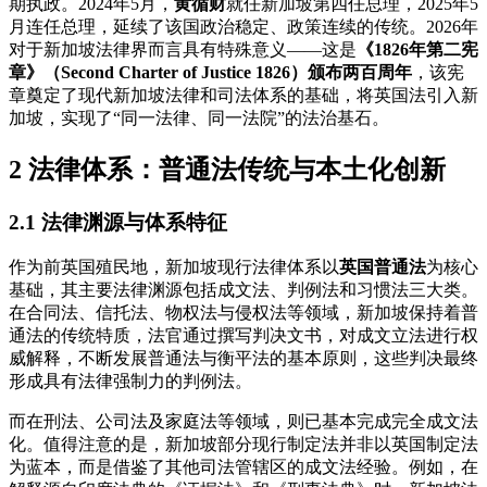
期执政。2024年5月，
黄循财
就任新加坡第四任总理，2025年5
月连任总理，延续了该国政治稳定、政策连续的传统。2026年
对于新加坡法律界而言具有特殊意义——这是
《1826年第二宪
章》（Second Charter of Justice 1826）颁布两百周年
，该宪
章奠定了现代新加坡法律和司法体系的基础，将英国法引入新
加坡，实现了“同一法律、同一法院”的法治基石。
2 法律体系：普通法传统与本土化创新
2.1 法律渊源与体系特征
作为前英国殖民地，新加坡现行法律体系以
英国普通法
为核心
基础，其主要法律渊源包括成文法、判例法和习惯法三大类。
在合同法、信托法、物权法与侵权法等领域，新加坡保持着普
通法的传统特质，法官通过撰写判决文书，对成文立法进行权
威解释，不断发展普通法与衡平法的基本原则，这些判决最终
形成具有法律强制力的判例法。
而在刑法、公司法及家庭法等领域，则已基本完成完全成文法
化。值得注意的是，新加坡部分现行制定法并非以英国制定法
为蓝本，而是借鉴了其他司法管辖区的成文法经验。例如，在