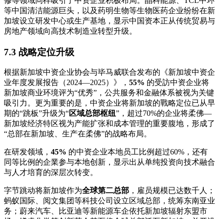
修等领域同样吸引了中资企业积极布局。晶科能源、TCL中环
等中国清洁能源巨头，以及药明生物等生物医药企业纷纷在新
加坡设立研发中心或生产基地，显示中国资本正从传统贸易与
房地产领域向高技术制造业转型升级。
7.3 战略定位升级
根据新加坡中资企业协会与毕马威联合发布的《新加坡中资企
业年度发展报告（2024—2025）》，
55%
的受訪中资企业将
新加坡商业环境评为“优秀”，公共服务和金融体系被视为关键
吸引力。更为重要的是，中资企业将新加坡的戰略定位已从早
期的“跳板”升级为“
区域总部枢纽
”，超过70%的企业将柔佛—
新加坡经济特区视为产能扩张和成本管理的重要腹地，形成了
“总部在新加坡、生产在柔佛”的战略布局。
在研发领域，
45%
的中资企业本地员工比例超过60%，还有
同等比例的企業参与本地创新，显示出从单纯投资向技术融合
与人才培育的深层次转变。
字节跳动将新加坡作为
全球第二总部
，雇员规模已达数千人；
蚂蚁国际、阅文集团等科技公司设立区域总部，统筹东南亚业
务；蔚来汽车、比亚迪等新能源车企依托新加坡辐射东盟市