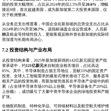
国的投资大幅增长，占比从2024年的仅2.5%升至
20.6%
，增幅
接近8倍，首次超越美国，成为新加坡第二大投资来源国，仅
次于欧洲整体。
从业务总支出维度看，中国企业在新加坡的总营业支出占比从
2024年的15%升至
50.7%
，该指标涵盖企业运营成本、人员薪
酬及租金等持续性投入，更能客观反映外资在新加坡的实际经
营深度与长期布局决心。
7.2 投资结构与产业布局
从投资结构来看，2025年新加坡获得的142亿新元固定资产投
资承诺中，约
121亿新元
来自制造业相关项目，占比高达
85%。其中，半导体制造占据主导地位，贡献33%的固定资产
投资。全球人工智能需求的爆发式增长推动了芯片、服务器等
相关产品的投资热潮，而新加坡凭借其在半导体产业链中的积
累（占全球半导体市场10%以上份额、半导体设备生产20%以
上份额），成功吸引了大量中资半导体企业的绿地投资和产能
扩张。
生物医药制造、特种化学品、可持续材料以及航空航天维护维