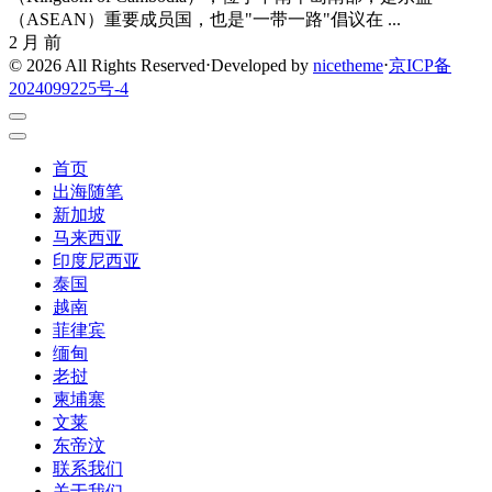
（ASEAN）重要成员国，也是"一带一路"倡议在 ...
2 月 前
© 2026 All Rights Reserved
⋅
Developed by
nicetheme
⋅
京ICP备
2024099225号-4
首页
出海随笔
新加坡
马来西亚
印度尼西亚
泰国
越南
菲律宾
缅甸
老挝
柬埔寨
文莱
东帝汶
联系我们
关于我们