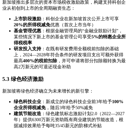
新加坡推出多层次的资本市场税收激励政策，构建支持科创企
业从初创到上市的全周期融资生态：
上市阶段激励
：科创企业在新加坡首次公开上市可享
20%的所得税减免
优惠（首次上市当年）
基金管理优惠
：根据金融管理局的“金融业鼓励计划”，
某些情况下新上市的基金管理公司享受
5%的特惠企业所
得税税率
研发投入支持
：在既有研发费用全额税前扣除的基础
上，2024—2028年符合条件的研发项目支出可额外获得
最高
400%的税前扣除
，并可申请将部分扣除额转换为最
高2万新元的可退还现金补助
5.3 绿色经济激励
新加坡将绿色经济确立为未来增长的新引擎：
绿色科技企业
：新成立的绿色科技企业前3年给予
100%
企业所得税减免
，随后3年给予50%减免
建筑节能改造
：绿色建筑标志激励计划2.0（2022—2027
年）提供6300万新元资助既有商业建筑的节能改造，根
据减排效果给予每吨35/45新元的阶梯式补贴