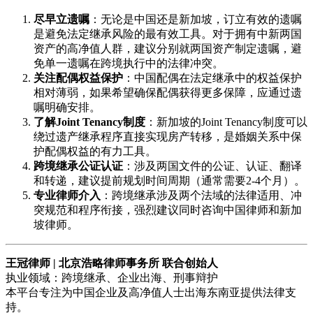
尽早立遗嘱
：无论是中国还是新加坡，订立有效的遗嘱
是避免法定继承风险的最有效工具。对于拥有中新两国
资产的高净值人群，建议分别就两国资产制定遗嘱，避
免单一遗嘱在跨境执行中的法律冲突。
关注配偶权益保护
：中国配偶在法定继承中的权益保护
相对薄弱，如果希望确保配偶获得更多保障，应通过遗
嘱明确安排。
了解Joint Tenancy制度
：新加坡的Joint Tenancy制度可以
绕过遗产继承程序直接实现房产转移，是婚姻关系中保
护配偶权益的有力工具。
跨境继承公证认证
：涉及两国文件的公证、认证、翻译
和转递，建议提前规划时间周期（通常需要2-4个月）。
专业律师介入
：跨境继承涉及两个法域的法律适用、冲
突规范和程序衔接，强烈建议同时咨询中国律师和新加
坡律师。
王冠律师 | 北京浩略律师事务所 联合创始人
执业领域：跨境继承、企业出海、刑事辩护
本平台专注为中国企业及高净值人士出海东南亚提供法律支
持。