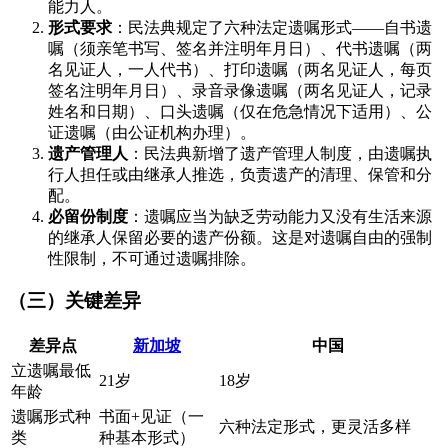
能力人。
形式要求
：民法典规定了六种法定遗嘱形式——自书遗
嘱（须亲笔书写、签名并注明年月日）、代书遗嘱（两
名见证人，一人代书）、打印遗嘱（两名见证人，每页
签名注明年月日）、录音录像遗嘱（两名见证人，记录
姓名和日期）、口头遗嘱（仅在危急情况下适用）、公
证遗嘱（由公证机构办理）。
遗产管理人
：民法典新增了遗产管理人制度，由遗嘱执
行人担任或由继承人推选，负责遗产的清理、保管和分
配。
必留份制度
：遗嘱应当为缺乏劳动能力又没有生活来源
的继承人保留必要的遗产份额。这是对遗嘱自由的强制
性限制，不可通过遗嘱排除。
（三）关键差异
差异点
新加坡
中国
立遗嘱最低
21岁
18岁
年龄
遗嘱形式种
书面+见证（一
六种法定形式，更灵活多样
类
种基本形式）