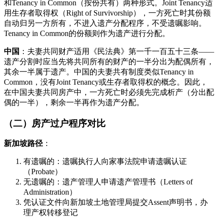
和Tenancy in Common（按份共有）两种形式。Joint Tenancy适
用生存者取得权（Right of Survivorship），一方死亡时其份额
自动归另一方所有，不进入遗产分配程序，不受遗嘱影响。
Tenancy in Common的份额则作为遗产进行分配。
中国
：夫妻共同财产适用《民法典》第一千一百五十三条——
遗产分割时应当先将共同所有的财产的一半分出为配偶所有，
其余一半属于遗产。中国的夫妻共有制度类似Tenancy in
Common，没有Joint Tenancy或生存者取得权的概念。因此，
在中国夫妻共同房产中，一方死亡时必须先完成析产（分出配
偶的一半），剩余一半再作为遗产分配。
（二）房产过户程序对比
新加坡路径
：
有遗嘱的：遗嘱执行人向家事法院申请遗嘱认证
（Probate）
无遗嘱的：遗产管理人申请遗产管理书（Letters of
Administration）
凭认证文件向新加坡土地管理局提交Assent声明书，办
理产权转移登记