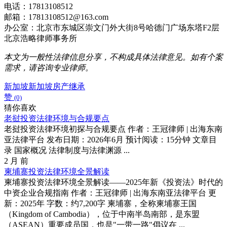
电话：17813108512
邮箱：17813108512@163.com
办公室：北京市东城区崇文门外大街8号哈德门广场东塔F2层
北京浩略律师事务所
本文为一般性法律信息分享，不构成具体法律意见。如有个案
需求，请咨询专业律师。
新加坡
新加坡房产继承
赞
(0)
猜你喜欢
老挝投资法律环境与合规要点
老挝投资法律环境初探与合规要点 作者：王冠律师 | 出海东南
亚法律平台 发布日期：2026年6月 预计阅读：15分钟 文章目
录 国家概况 法律制度与法律渊源 ...
2 月 前
柬埔寨投资法律环境全景解读
柬埔寨投资法律环境全景解读——2025年新《投资法》时代的
中资企业合规指南 作者：王冠律师 | 出海东南亚法律平台 更
新：2025年 字数：约7,200字 柬埔寨，全称柬埔寨王国
（Kingdom of Cambodia），位于中南半岛南部，是东盟
（ASEAN）重要成员国，也是"一带一路"倡议在 ...