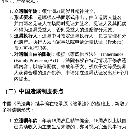
作出了严格规定：
立遗嘱年龄
：须年满21周岁且精神健全。
形式要求
：遗嘱须以书面形式作出，由立遗嘱人签名，
并由两名见证人在场同时见证并签名。见证人及其配偶
不得为遗嘱受益人，否则受益人的遗赠部分无效。
遗嘱执行人
：遗嘱中可指定遗嘱执行人，负责管理和分
配遗产。执行人须向家事法院申请遗嘱认证（Probate）
后方可执行职务。
对遗嘱自由的限制
：根据《家庭供养法》（Inheritance
(Family Provision) Act），法院有权在特定情况下修改遗
嘱内容，以确保配偶、未成年子女、残疾子女等受抚养
人获得合理的遗产供养。申请须在遗嘱认证发出后6个月
内提出。
（二）中国遗嘱制度要点
中国《民法典》继承编在继承原《继承法》的基础上，新增了
多种遗嘱形式：
立遗嘱年龄
：年满18周岁且精神健全。16周岁以上以自
己劳动收入为主要生活来源的，亦可视为完全民事行为