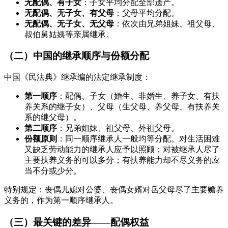
无配偶、有子女
：子女平均分配全部遗产。
无配偶、无子女、有父母
：父母平均分配。
无配偶、无子女、无父母
：依次由兄弟姐妹、祖父母、
叔伯舅姑姨等亲属继承。
（二）中国的继承顺序与份额分配
中国《民法典》继承编的法定继承制度：
第一顺序
：配偶、子女（婚生、非婚生、养子女、有扶
养关系的继子女）、父母（生父母、养父母、有扶养关
系的继父母）。
第二顺序
：兄弟姐妹、祖父母、外祖父母。
份额原则
：同一顺序继承人一般均等分配。对生活困难
又缺乏劳动能力的继承人应予以照顾；对被继承人尽了
主要扶养义务的可以多分；有扶养能力却不尽义务的应
当不分或少分。
特别规定：丧偶儿媳对公婆、丧偶女婿对岳父母尽了主要赡养
义务的，作为第一顺序继承人。
（三）最关键的差异——配偶权益