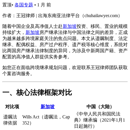
置顶
•
各国专题
•
1 月 前
作者：王冠律师 | 出海东南亚法律平台（chuhailawyer.com）
随着中国企业及高净值人士赴
新加坡
投资、移民、置业的规模
持续扩大，
新加坡
房产继承法律与中国法律之间的差异，正成
为越来越多跨境家庭关注的焦点问题。本文从遗嘱制度、法定
继承、配偶权益、房产过户程序、遗产税等核心维度，系统对
比两国房产继承法律制度的异同，为涉及中新两国产籍、资产
配置的高净值人群提供实务参考。
如您正在面临跨境继承规划问题，欢迎联系王冠律师团队获取
个案咨询服务。
一、核心法律框架对比
对比项
新加坡
中国（大陆）
《中华人民共和国民法
遗嘱法
Wills Act（遗嘱法，Cap
典》继承编（2021年1月1
律依据
352）
日起施行）