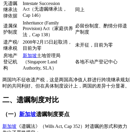
无遗嘱
Intestate Succession
Act（无遗嘱继承法，
继承法
同上
Cap 146）
律依据
Inheritance (Family
遗属保
必留份制度、酌情分得遗
Provision) Act（家庭供养
护制度
产制度
法，Cap 138）
遗产税/
2008年2月15日起取消，
未开征，目前为零
继承税
目前为零
房地产
新加坡
土地管理局
登记机
（Singapore Land
各地不动产登记中心
构
Authority, SLA）
两国均不征收遗产税，这是两国高净值人群进行跨境继承规划
时的共同利好。但在具体制度设计上，两国的差异十分显著。
二、遗嘱制度对比
（一）
新加坡
遗嘱制度要点
新加坡
《遗嘱法》（Wills Act, Cap 352）对遗嘱的形式和效力