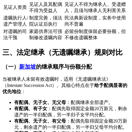
见证人及其配偶
见证人不得为继承人、受遗赠
见证人资质
不得为受益人
人，且须与继承人无利害关系
遗嘱执行人/
制度完善，须法
民法典新设制度，实务中使用
遗产管理人
院认证后执行
尚不普遍
对遗嘱的司
家庭供养法可强
必留份制度保留必要份额，但
法干预
制修改遗嘱内容
不修改遗嘱整体
三、法定继承（无遗嘱继承）规则对比
（一）
新加坡
的继承顺序与份额分配
当被继承人未留有效遗嘱时，适用《无遗嘱继承法》
（Intestate Succession Act）。其核心特点在于
给予配偶显著的
优先地位
：
有配偶、无子女、无父母
：配偶继承全部遗产。
有配偶、有子女
：配偶先取得固定金额20万新元，剩余
遗产的一半归配偶，另一半归子女平均分配。
有配偶、无子女、有父母
：配偶先取得固定金额20万新
元，剩余遗产的一半归配偶，另一半归父母平均分配。