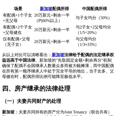
场景
新加坡
配偶所得
中国配偶所得
有配偶+1个子女
20万新元+剩余一半
与子女均分（50%）
+无父母
（约60%以上）
有配偶+2个子女
与2子女+2父母均分
20万新元+剩余一半
+父母健在
（1/5=20%）
仅有配偶+父母
与父母均分
20万新元+剩余一半
（无子女）
（1/3≈33%）
从以上对比可以清晰看出：
新加坡
法律给予配偶的法定继承权
益远高于中国法律
。新加坡的"先取固定金额+剩余再分"机制
确保了配偶不会因继承人数量众多而被大幅摊薄，而中国配偶
在所有第一顺序继承人中处于完全平等的地位，当子女多、父
母健在时，配偶所得比例可能降至极低水平。
四、房产继承的法律处理
（一）夫妻共同财产的处理
新加坡
：夫妻共同持有的房产分为Joint Tenancy（联合共有）