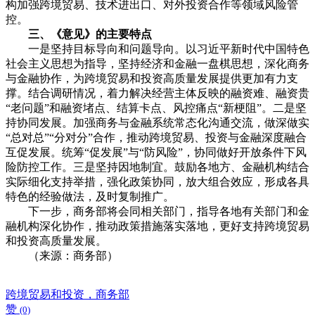
构加强跨境贸易、技术进出口、对外投资合作等领域风险管
控。
三、《意见》的主要特点
一是坚持目标导向和问题导向。以习近平新时代中国特色
社会主义思想为指导，坚持经济和金融一盘棋思想，深化商务
与金融协作，为跨境贸易和投资高质量发展提供更加有力支
撑。结合调研情况，着力解决经营主体反映的融资难、融资贵
“老问题”和融资堵点、结算卡点、风控痛点“新梗阻”。二是坚
持协同发展。加强商务与金融系统常态化沟通交流，做深做实
“总对总”“分对分”合作，推动跨境贸易、投资与金融深度融合
互促发展。统筹“促发展”与“防风险”，协同做好开放条件下风
险防控工作。三是坚持因地制宜。鼓励各地方、金融机构结合
实际细化支持举措，强化政策协同，放大组合效应，形成各具
特色的经验做法，及时复制推广。
下一步，商务部将会同相关部门，指导各地有关部门和金
融机构深化协作，推动政策措施落实落地，更好支持跨境贸易
和投资高质量发展。
（来源：商务部）
跨境贸易和投资，商务部
赞
(0)