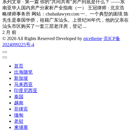
系列文章 · 第一篇 你的"共同共有"房产到底是什么？ ——东
南亚华人国内房产分家析产全指南（一） 王冠律师 · 北京浩
略律师事务所 网站：chuhailawyer.com 一、一个典型的困境 陈
先生是泰国华侨，祖籍广东汕头。上世纪90年代，他的父亲在
汕头市区购买了一套三层老洋房，登记 ...
2 月 前
© 2026 All Rights Reserved
⋅
Developed by
nicetheme
⋅
京ICP备
2024099225号-4
首页
出海随笔
新加坡
马来西亚
印度尼西亚
泰国
越南
菲律宾
缅甸
老挝
柬埔寨