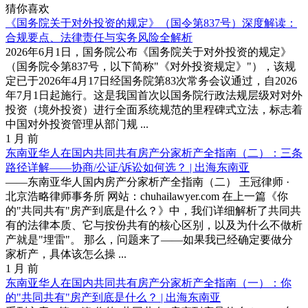
猜你喜欢
《国务院关于对外投资的规定》（国令第837号）深度解读：
合规要点、法律责任与实务风险全解析
2026年6月1日，国务院公布《国务院关于对外投资的规定》
（国务院令第837号，以下简称"《对外投资规定》"），该规
定已于2026年4月17日经国务院第83次常务会议通过，自2026
年7月1日起施行。这是我国首次以国务院行政法规层级对对外
投资（境外投资）进行全面系统规范的里程碑式立法，标志着
中国对外投资管理从部门规 ...
1 月 前
东南亚华人在国内共同共有房产分家析产全指南（二）：三条
路径详解——协商/公证/诉讼如何选？ | 出海东南亚
——东南亚华人国内房产分家析产全指南（二） 王冠律师 ·
北京浩略律师事务所 网站：chuhailawyer.com 在上一篇《你
的"共同共有"房产到底是什么？》中，我们详细解析了共同共
有的法律本质、它与按份共有的核心区别，以及为什么不做析
产就是"埋雷"。 那么，问题来了——如果我已经确定要做分
家析产，具体该怎么操 ...
1 月 前
东南亚华人在国内共同共有房产分家析产全指南（一）：你
的"共同共有"房产到底是什么？ | 出海东南亚