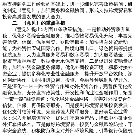
融支持商务工作经验的基础上，进一步细化完善政策措施，研
究制定《意见》，加强商务和金融协同，形成支持跨境贸易和
投资高质量发展的更大合力。
二、《意见》的重点举措
《意见》提出5方面11条政策措施。一是推动外贸质升量
稳，优化外贸综合金融服务。推动货物贸易优化升级，丰富完
善信贷、信保、保单融资、财险等服务；加快培育外贸新动
能，为外贸供应链国际合作、跨境电商出口、绿色贸易等提供
优质服务；大力发展服务贸易和数字贸易，加大服贸基金、无
形资产质押融资、数据要素承保等支持。二是促进外资稳量提
质，加强外资金融服务保障。优化外商投资环境，积极对接外
资企业，提供多样化专业性金融服务；提升开放平台效能，深
化创新协作，协同推进贸易、投资、金融等领域制度型开放。
三是深化“一带一路”经贸合作和对外投资合作，完善多元化投
融资服务。充分发挥政策性、开发性和商业性金融作用，拓宽
“一带一路”融资渠道；优化境外金融网络，完善对外投资合作
信贷、信保、再保险等服务。四是便利跨境贸易和投资发展，
优化支付结算环境。完善跨境人民币服务，更好满足企业需
求；深入开展培训宣介，优化汇率避险产品，降低中小微企业
外汇套保成本。五是做好跨境贸易、投资与金融风险防控，守
牢安全底线。积极防范和应对外部环境风险，引导银行保险机