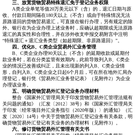
三、放宽货物贸易特殊退汇免于登记业务权限
A类企业单笔等值20万美元以下（含）的，退汇日期与原
收、付款日期间隔在180天以上（不含）或由于特殊情况无法
原路退回的货物贸易退汇，可直接在银行办理，另有规定的除
外。银行在为企业办理上述业务时，应确认超期限或无法原路
退汇的真实性和合理性，并在涉外收支申报交易附言中注明
“特殊退汇＋退汇业务类型（如超期限、非原路退回）”。
四、优化B、C类企业贸易外汇业务管理
B、C类企业办理90天以上（不含）的延期收款或延期付
款业务时，若在分类监管有效期内，此前导致列入B、C类企
业的情况已改善或纠正，且未出现新的列入B、C类企业情
形，自列入B、C类企业之日起6个月后，可在所在地外汇局办
理登记，银行凭《贸易外汇业务登记表》（见附件2）为企业
办理该业务。
五、明确货物贸易外汇登记业务办理材料
整合《国家外汇管理局关于印发货物贸易外汇管理法规有
关问题的通知》（汇发〔2012〕38号）和《国家外汇管理局关
于印发〈经常项目外汇业务指引（2020年版）〉的通知》（汇
发〔2020〕14号）中关于货物贸易外汇登记业务有关条款，明
确货物贸易外汇登记有关业务的办理材料（见附件3）。
六、修订货物贸易外汇管理有关文书