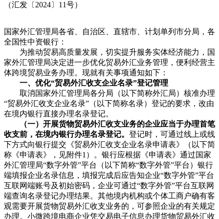
（汇发〔2024〕11号）
国家外汇管理局各省、自治区、直辖市、计划单列市分局，各
全国性中资银行：
为推动贸易高质量发展，切实提升服务实体经济能力，国
家外汇管理局决定进一步优化贸易外汇业务管理，便利经营主
体跨境贸易业务办理。现就有关事项通知如下：
一、优化“贸易外汇收支企业名录”登记管理
取消国家外汇管理局各分局（以下简称外汇局）核准办理
“贸易外汇收支企业名录”（以下简称名录）登记的要求，改由
在境内银行直接办理名录登记。
（一）开展货物贸易外汇收支业务的企业应当于办理首笔
收支前，在境内银行办理名录登记。
登记时，可通过线上或线
下方式向银行提交《贸易外汇收支企业名录申请表》（以下简
称《申请表》，见附件1）。银行应根据《申请表》通过国家
外汇管理局“数字外管”平台（以下简称“数字外管”平台）银行
端填报企业名录信息，填报完成后应告知企业“数字外管”平台
互联网端账号及初始密码，企业可通过“数字外管”平台互联网
端查询名录登记办理结果。其他境内机构或个体工商户确有客
观需要开展货物贸易外汇收支业务的，可参照企业的有关规定
办理。小微跨境电商企业凭交易电子信息办理货物贸易外汇收