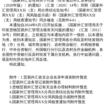
《国家外汇管理局关于印发〈经常项目外汇业务指引
（2020年版）〉的通知》（汇发〔2020〕14号）所附《国家外
汇管理局XX分（支）局分类结论告知书》、《国家外汇管理
局XX分（支）局风险提示函》和《国家外汇管理局XX分
（支）局核查通知书》同步修改（见附件4-6）。
本通知自2024年6月1日开始实施，《国家外汇管理局关于
印发货物贸易外汇管理法规有关问题的通知》（汇发〔2012〕
38号）同时废止。之前规定与本通知内容不一致的，以本通知
为准。收到本通知后，国家外汇管理局各分局应及时转发辖内
地（市）分局、城市商业银行、农村商业银行、外商独资银
行、中外合资银行、外国银行分行以及农村合作金融机构，各
全国性中资银行应及时转发下属分支机构。执行中如遇问题，
请及时向所在地外汇局反馈。
特此通知。
附件：1.贸易外汇收支企业名录申请表附件预览
2.贸易外汇业务登记表附件预览
3.货物贸易外汇登记有关业务办理材料附件预览
4.国家外汇管理局XX分局分类结论告知书附件预览
5.国家外汇管理局XX分局风险提示函附件预览
6.国家外汇管理局XX分局核查通知书附件预览