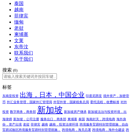
泰国
越南
菲律宾
缅甸
老挝
柬埔寨
文莱
东帝汶
联系我们
关于我们
搜索
(0)
标签
出海，日本，中国企业
东南亚投资
印度尼西亚
境外资产，加密货
币
外汇业务管理，国家外汇管理局
外贸外资，国家税务总局
委托流程，收费标准
对外
新加坡
投资
数字商务，商务部
新加坡房产继承
新加坡法治与投资环境，出
海律师
新加坡，公司注册
服务出口，商务部
柬埔寨
泰国
海南封关，跨境电商
海外身
份，资产出境
老挝
菲律宾
越南
越南，投资法律环境
跨境服务贸易特别管理措施，自由
贸易试验区跨境服务贸易特别管理措施，
跨境电商，海关总署
跨境电商，海外仓建设
跨