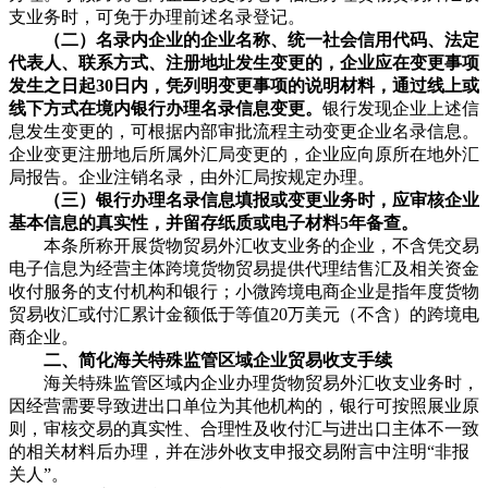
支业务时，可免于办理前述名录登记。
（二）名录内企业的企业名称、统一社会信用代码、法定
代表人、联系方式、注册地址发生变更的，企业应在变更事项
发生之日起30日内，凭列明变更事项的说明材料，通过线上或
线下方式在境内银行办理名录信息变更。
银行发现企业上述信
息发生变更的，可根据内部审批流程主动变更企业名录信息。
企业变更注册地后所属外汇局变更的，企业应向原所在地外汇
局报告。企业注销名录，由外汇局按规定办理。
（三）银行办理名录信息填报或变更业务时，应审核企业
基本信息的真实性，并留存纸质或电子材料5年备查。
本条所称开展货物贸易外汇收支业务的企业，不含凭交易
电子信息为经营主体跨境货物贸易提供代理结售汇及相关资金
收付服务的支付机构和银行；小微跨境电商企业是指年度货物
贸易收汇或付汇累计金额低于等值20万美元（不含）的跨境电
商企业。
二、简化海关特殊监管区域企业贸易收支手续
海关特殊监管区域内企业办理货物贸易外汇收支业务时，
因经营需要导致进出口单位为其他机构的，银行可按照展业原
则，审核交易的真实性、合理性及收付汇与进出口主体不一致
的相关材料后办理，并在涉外收支申报交易附言中注明“非报
关人”。