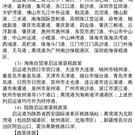
冲港、嘉利港、集司港、东江口港、新沙港、深圳市盐田港、
大铲湾港、佛山市九江中外运港、勒流港、北滘港、佛山新
港、三水港、南海国际货柜港、高明珠江货运港、容奇港、顺
德新港、肇庆市高要港、肇庆新港、四会港、肇庆三榕港、云
浮新港、肇庆港、惠州市惠州港、东莞市虎门港、中山市中山
港、中山外运港、小榄港、中山神湾港、珠海市珠海洪湾港、
西域港、高栏港、珠海斗门港、江门市江门高沙港、江门外海
港、天马港；离境港为广州南沙保税港区、深圳前海保税港
区。
（3）海南自贸港启运港退税政策
启运港为营口市营口港、大连市大连港、锦州市锦州港、
秦皇岛市秦皇岛港、天津市天津港、烟台市烟台港、青岛市青
岛港、日照市日照港、苏州市太仓港、连云港市连云港港、南
通市南通港、泉州市泉州港、广州市南沙港、湛江市湛江港、
钦州市钦州港等15个港口；离境港为海南省洋浦港区；上述所
列启运港均可作为经停港。
（4）陆路启运港退税政策
启运港为陕西省西安国际港务区铁路场站；离境港为北部
湾港（包括防城港区、钦州港区、北海湾区），新疆维吾尔自
治区阿拉山口、霍尔果斯铁路口岸。
【政策依据】