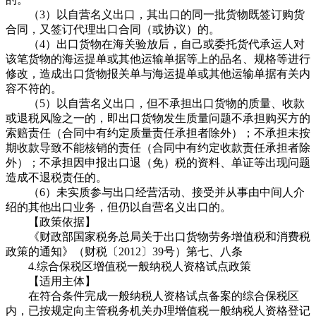
（3）以自营名义出口，其出口的同一批货物既签订购货
合同，又签订代理出口合同（或协议）的。
（4）出口货物在海关验放后，自己或委托货代承运人对
该笔货物的海运提单或其他运输单据等上的品名、规格等进行
修改，造成出口货物报关单与海运提单或其他运输单据有关内
容不符的。
（5）以自营名义出口，但不承担出口货物的质量、收款
或退税风险之一的，即出口货物发生质量问题不承担购买方的
索赔责任（合同中有约定质量责任承担者除外）；不承担未按
期收款导致不能核销的责任（合同中有约定收款责任承担者除
外）；不承担因申报出口退（免）税的资料、单证等出现问题
造成不退税责任的。
（6）未实质参与出口经营活动、接受并从事由中间人介
绍的其他出口业务，但仍以自营名义出口的。
【政策依据】
《财政部国家税务总局关于出口货物劳务增值税和消费税
政策的通知》（财税〔2012〕39号）第七、八条
4.综合保税区增值税一般纳税人资格试点政策
【适用主体】
在符合条件完成一般纳税人资格试点备案的综合保税区
内，已按规定向主管税务机关办理增值税一般纳税人资格登记