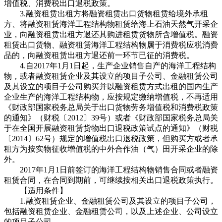
增值税、消费税出口退税政策。
3.融资租赁出租方将融资租赁出口货物租赁给境外承租
方、将融资租赁海洋工程结构物租赁给海上石油天然气开采企
业，向融资租赁出租方退还其购进租赁货物所含增值税。融资
租赁出口货物、融资租赁海洋工程结构物属于消费税应税消费
品的，向融资租赁出租方退还前一环节已征的消费税。
4.自2017年1月1日起，生产企业销售自产的海洋工程结构
物，或者融资租赁企业及其设立的项目子公司、金融租赁公司
及其设立的项目子公司购买并以融资租赁方式出租的国内生产
企业生产的海洋工程结构物，应按规定缴纳增值税，不再适用
《财政部国家税务总局关于出口货物劳务增值税和消费税政策
的通知》（财税〔2012〕39号）或者《财政部国家税务总局关
于在全国开展融资租赁货物出口退税政策试点的通知》（财税
〔2014〕62号）规定的增值税出口退税政策，但购买方或者承
租方为按实物征收增值税的中外合作油（气）田开采企业的除
外。
2017年1月1日前签订的海洋工程结构物销售合同或者融资
租赁合同，在合同到期前，可继续按相关出口退税政策执行。
【适用条件】
1.融资租赁企业、金融租赁公司及其设立的项目子公司，
包括融资租赁企业、金融租赁公司，以及上述企业、公司设立
的项目子公司。