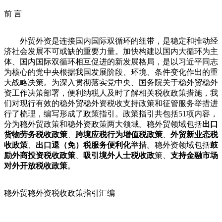
前 言
外贸外资是连接国内国际双循环的纽带，是稳定和推动经
济社会发展不可或缺的重要力量。加快构建以国内大循环为主
体、国内国际双循环相互促进的新发展格局，是以习近平同志
为核心的党中央根据我国发展阶段、环境、条件变化作出的重
大战略决策。为深入贯彻落实党中央、国务院关于稳外贸稳外
资工作决策部署，便利纳税人及时了解相关税收政策措施，我
们对现行有效的稳外贸稳外资税收支持政策和征管服务举措进
行了梳理，编写形成了政策指引。政策指引共包括51项内容，
分为稳外贸政策和稳外资政策两大领域。稳外贸领域包括
出口
货物劳务税收政策
、
跨境应税行为增值税政策
、
外贸新业态税
收政策
、
出口退（免）税服务便利化
举措。稳外资领域包括
鼓
励外商投资税收政策
、
吸引境外人士税收政
策、
支持金融市场
对外开放税收政策
。
稳外贸稳外资税收政策指引汇编