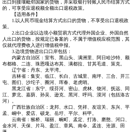
出口到接壤毗邻国家的货物，并采取银行转账人民币结算方式
的，可享受应退税额全额出口退税政策。
【适用条件】
1.以人民币现金结算方式出口的货物，不享受出口退税政
策。
2.出口企业以边境小额贸易方式代理外国企业、外国自然
人出口的货物，按规定已备案的，不属于增值税应税范围，其
仅就代理费收入进行增值税申报。
3.边境货物进出口口岸包括：
内蒙古自治区：室韦、黑山头、满洲里、阿日哈沙特、额
布都格、二连、珠恩嘎达布其、满都拉、甘其毛道、策克。
辽宁省：丹东、太平湾。
吉林省：集安、临江、长白、古城里、南坪、三合、开三
屯、图们、沙坨子、圈河、珲春、老虎哨。
黑龙江省：东宁、绥芬河、密山、虎林、饶河、抚远、同
江、萝北、嘉荫、孙吴、逊克、黑河、呼玛、漠河（包括洛古
河）。
广西壮族自治区：龙邦、水口、凭祥、友谊关、东兴、平
孟、峒中、爱店、硕龙、岳圩、平尔、科甲。
云南省：猴桥、瑞丽、畹町、孟定、打洛、磨憨、河口、
金水河、天保、片马、盈江、章凤、南伞、孟连、沧源、田
蓬。