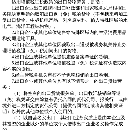
适用增值税征税政策的出口货物劳务，是指：
1.出口企业出口或视同出口财政部和国家税务总局根据国
务院决定明确的取消出口退（免）税的货物（不包括来料加工
复出口货物、中标机电产品、列名原材料、输入特殊区域的水
电气、海洋工程结构物）。
2.出口企业或其他单位销售给特殊区域内的生活消费用品
和交通运输工具。
3.出口企业或其他单位因骗取出口退税被税务机关停止办
理增值税退（免）税期间出口的货物。
4.出口企业或其他单位提供虚假备案单证的货物。
5.出口企业或其他单位增值税退（免）税凭证有伪造或内
容不实的货物。
6.经主管税务机关审核不予免税核销的出口卷烟。
7.出口企业或其他单位具有以下情形之一的出口货物劳
务：
（1）将空白的出口货物报关单、出口收汇核销单等退
（免）税凭证交由除签有委托合同的货代公司、报关行，或由
境外进口方指定的货代公司（提供合同约定或者其他相关证
明）以外的其他单位或个人使用的。
（2）以自营名义出口，其出口业务实质上是由本企业及
其投资的企业以外的单位或个人借该出口企业名义操作完成
的。