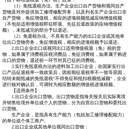
（1）免抵退税办法。生产企业出口自产货物和视同自产
货物及对外提供加工修理修配劳务，以及列名生产企业出口非
自产货物，免征增值税，相应的进项税额抵减应纳增值税额
（不包括适用增值税即征即退、先征后退政策的应纳增值税
额），未抵减完的部分予以退还。
（2）免退税办法。不具有生产能力的出口企业或其他单
位出口货物劳务，免征增值税，相应的进项税额予以退还。
2.出口企业出口或视同出口适用增值税退（免）税的货
物，如果属于消费税应税消费品，免征消费税，如果属于购进
出口的货物，退还前一环节对其已征的消费税。
3.实行免抵退税办法的进料加工出口企业，在国家实行出
口产品征退税率一致政策后，因前期征退税率不一致等原因，
结转未能抵减的免抵退税“不得免征和抵扣税额抵减额”，企业
进行核对确认后，可调转为相应数额的增值税进项税额。
【适用条件】
1.出口企业出口货物。出口货物是指海关报关后实际离境
并销售给境外单位或个人的货物，分为自营出口货物和委托出
口货物。
生产企业，是指具有生产能力（包括加工修理修配能力）
的单位或个体工商户。
2.出口企业或其他单位视同出口货物：