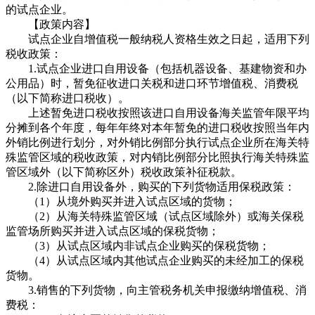
的试点企业。
【政策内容】
试点企业自增值税一般纳税人资格生效之日起，适用下列
税收政策：
1.试点企业进口自用设备（包括机器设备、基建物资和办
公用品）时，暂免征收进口关税和进口环节增值税、消费税
（以下简称进口税收）。
上述暂免进口税收按照该进口自用设备海关监管年限平均
分摊到各个年度，每年年终对本年暂免的进口税收按照当年内
外销比例进行划分，对外销比例部分执行试点企业所在海关特
殊监管区域的税收政策，对内销比例部分比照执行海关特殊监
管区域外（以下简称区外）税收政策补征税款。
2.除进口自用设备外，购买的下列货物适用保税政策：
（1）从境外购买并进入试点区域的货物；
（2）从海关特殊监管区域（试点区域除外）或海关保税
监管场所购买并进入试点区域的保税货物；
（3）从试点区域内非试点企业购买的保税货物；
（4）从试点区域内其他试点企业购买的未经加工的保税
货物。
3.销售的下列货物，向主管税务机关申报缴纳增值税、消
费税：