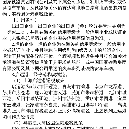
国家铁路集团有限公司及其下属公司承运，利用火车班列或铁
路货车车辆，从铁路转关运输直达离境地口岸离境的集装箱货
物，实行启运港退税政策。
【适用条件】
1.出口企业。出口企业的出口退（免）税分类管理类别为
一类或二类，并且在海关的信用等级为一般信用企业或认证企
业（以税务总局清分的企业海关信用等级信息为准）。
2.运输企业。运输企业为在海关的信用等级为一般信用企
业或认证企业，并且纳税信用级别为B级及以上的航运企业。
运输工具为配备导航定位、全程视频监控设备并且符合海关对
承运海关监管货物运输工具要求的船舶，或中国国家铁路集团
有限公司及其下属公司承运的火车班列或铁路货车车辆。
3.启运港、经停港和离境港。
（1）上海启运港退税政策
启运港为武汉市阳逻港、青岛市前湾港、南京市龙潭港、
苏州市太仓港、连云港市连云港、芜湖市朱家桥港、九江市城
西港、岳阳市城陵矶港、泸州市泸州港、重庆市果园港、宜昌
市云池港、张家港市永嘉港、南通市狼山港等13个港口；离境
港为上海市洋山保税港区和上海外高桥港区；上述所列启运港
均可作为经停港。
（2）粤港澳大湾区启运港退税政策
启运港为珠三角九市37个港口：广州市滘心港、旧港、乌