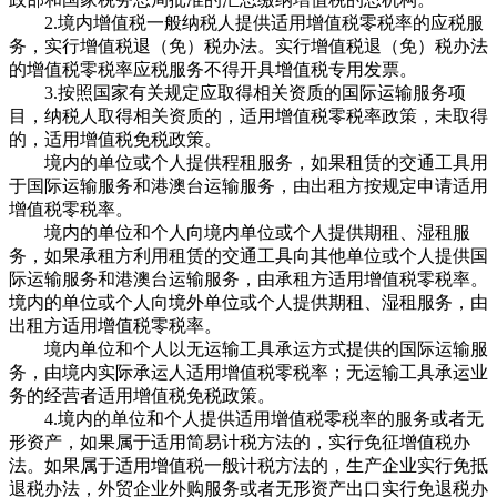
2.境内增值税一般纳税人提供适用增值税零税率的应税服
务，实行增值税退（免）税办法。实行增值税退（免）税办法
的增值税零税率应税服务不得开具增值税专用发票。
3.按照国家有关规定应取得相关资质的国际运输服务项
目，纳税人取得相关资质的，适用增值税零税率政策，未取得
的，适用增值税免税政策。
境内的单位或个人提供程租服务，如果租赁的交通工具用
于国际运输服务和港澳台运输服务，由出租方按规定申请适用
增值税零税率。
境内的单位和个人向境内单位或个人提供期租、湿租服
务，如果承租方利用租赁的交通工具向其他单位或个人提供国
际运输服务和港澳台运输服务，由承租方适用增值税零税率。
境内的单位或个人向境外单位或个人提供期租、湿租服务，由
出租方适用增值税零税率。
境内单位和个人以无运输工具承运方式提供的国际运输服
务，由境内实际承运人适用增值税零税率；无运输工具承运业
务的经营者适用增值税免税政策。
4.境内的单位和个人提供适用增值税零税率的服务或者无
形资产，如果属于适用简易计税方法的，实行免征增值税办
法。如果属于适用增值税一般计税方法的，生产企业实行免抵
退税办法，外贸企业外购服务或者无形资产出口实行免退税办