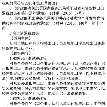
税务总局公告2018年第31号修改）
3.《财政部海关总署国家税务总局关于融资租赁货物出口
退税政策有关问题的通知》（财税〔2016〕87号）
4.《财政部国家税务总局关于明确金融房地产开发教育辅
助服务等增值税政策的通知》（财税〔2016〕140号）第十七
条
6.启运港退税政策
【适用主体】
从启运地口岸启运报关出口，自离境地口岸离境出口集装
箱货物的出口企业。
【政策内容】
1.水路启运港退税政策
对符合条件的出口企业从启运地口岸（以下称启运港）启
运报关出口，由符合条件的运输企业承运，从水路转关直航或
经停指定口岸（以下称经停港），自离境地口岸（以下称离境
港）离境的集装箱货物，实行启运港退税政策。
对从经停港报关出口、由符合条件的运输企业途中加装的
集装箱货物，符合前款规定的运输方式、离境地点要求的，以
经停港作为货物的启运港，也实行启运港退税政策。
2.陆路启运港退税政策
对符合条件的出口企业，从启运港启运报关出口，由中国