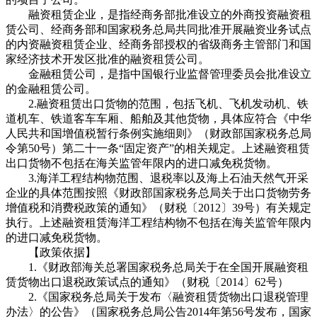
融资租赁企业，是指经商务部批准设立的外商投资融资租
赁公司、经商务部和国家税务总局共同批准开展融资业务试点
的内资融资租赁企业、经商务部授权的省级商务主管部门和国
家经济技术开发区批准的融资租赁公司。
金融租赁公司，是指中国银行业监督管理委员会批准设立
的金融租赁公司。
2.融资租赁出口货物的范围，包括飞机、飞机发动机、铁
道机车、铁道客车车厢、船舶及其他货物，具体应符合《中华
人民共和国增值税暂行条例实施细则》（财政部国家税务总局
令第50号）第二十一条“固定资产”的相关规定。上述融资租赁
出口货物不包括在海关监管年限内的进口减免税货物。
3.海洋工程结构物范围、退税率以及海上石油天然气开采
企业的具体范围按照《财政部国家税务总局关于出口货物劳务
增值税和消费税政策的通知》（财税〔2012〕39号）有关规定
执行。上述融资租赁海洋工程结构物不包括在海关监管年限内
的进口减免税货物。
【政策依据】
1.《财政部海关总署国家税务总局关于在全国开展融资租
赁货物出口退税政策试点的通知》（财税〔2014〕62号）
2.《国家税务总局关于发布〈融资租赁货物出口退税管理
办法〉的公告》（国家税务总局公告2014年第56号发布，国家