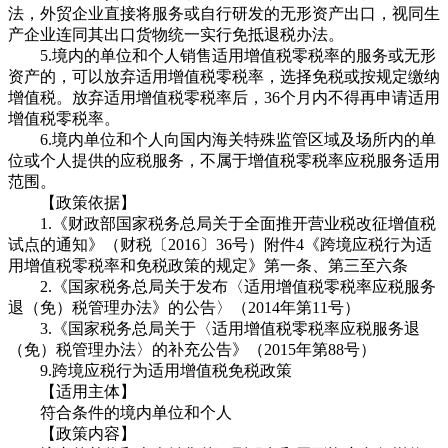
法，外贸企业直接将服务或自行研发的无形资产出口，视同生
产企业连同其出口货物统一实行免抵退税办法。
5.境内的单位和个人销售适用增值税零税率的服务或无形
资产的，可以放弃适用增值税零税率，选择免税或按规定缴纳
增值税。放弃适用增值税零税率后，36个月内不得再申请适用
增值税零税率。
6.境内单位和个人向国内海关特殊监管区域及场所内的单
位或个人提供的应税服务，不属于增值税零税率应税服务适用
范围。
【政策依据】
1.《财政部国家税务总局关于全面推开营业税改征增值税
试点的通知》（财税〔2016〕36号）附件4《跨境应税行为适
用增值税零税率和免税政策的规定》第一条、第三至六条
2.《国家税务总局关于发布〈适用增值税零税率应税服务
退（免）税管理办法》的公告〉（2014年第11号）
3.《国家税务总局关于〈适用增值税零税率应税服务退
（免）税管理办法〉的补充公告》（2015年第88号）
9.跨境应税行为适用增值税免税政策
【适用主体】
符合条件的境内单位和个人
【政策内容】