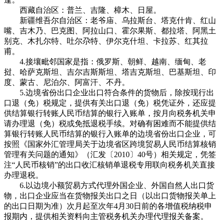
西藏自治区：普兰、吉隆、樟木、日屋。
新疆维吾尔自治区：老爷庙、乌拉斯台、塔克什肯、红山
嘴、吉木乃、巴克图、阿拉山口、霍尔果斯、都拉塔、阿黑土
别克、木扎尔特、吐尔尕特、伊尔克什坦、卡拉苏、红其拉
甫。
4.接壤毗邻国家是指：俄罗斯、朝鲜、越南、缅甸、老
挝、哈萨克斯坦、吉尔吉斯斯坦、塔吉克斯坦、巴基斯坦、印
度、蒙古、尼泊尔、阿富汗、不丹。
5.边境省份出口企业出口符合条件的货物后，除按现行出
口退（免）税规定，提供有关出口退（免）税凭证外，还应提
供结算银行转账人民币结算的银行入账单，按月向税务机关申
请办理退（免）税或免抵退税手续。对确有困难而不能提供结
算银行转账人民币结算的银行入账单的边境省份出口企业，可
按照《国家外汇管理局关于边境省区跨境贸易人民币结算核销
管理有关问题的通知》（汇发〔2010〕40号）相关规定，凭签
注“人民币核销”的出口收汇核销单退税专用联向税务机关直接
办理退税。
6.以边境小额贸易方式代理外国企业、外国自然人出口货
物，出口企业应当在货物报关出口之日（以出口货物报关单上
的出口日期为准）次月起至次年4月30日前的各增值税纳税申
报期内，提供相关资料向主管税务机关办理代理报关备案。