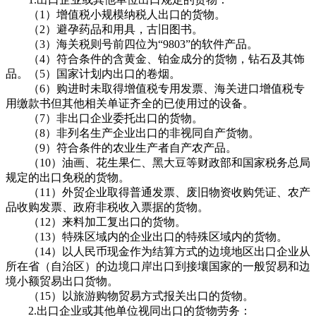
（1）增值税小规模纳税人出口的货物。
（2）避孕药品和用具，古旧图书。
（3）海关税则号前四位为“9803”的软件产品。
（4）符合条件的含黄金、铂金成分的货物，钻石及其饰
品。（5）国家计划内出口的卷烟。
（6）购进时未取得增值税专用发票、海关进口增值税专
用缴款书但其他相关单证齐全的已使用过的设备。
（7）非出口企业委托出口的货物。
（8）非列名生产企业出口的非视同自产货物。
（9）符合条件的农业生产者自产农产品。
（10）油画、花生果仁、黑大豆等财政部和国家税务总局
规定的出口免税的货物。
（11）外贸企业取得普通发票、废旧物资收购凭证、农产
品收购发票、政府非税收入票据的货物。
（12）来料加工复出口的货物。
（13）特殊区域内的企业出口的特殊区域内的货物。
（14）以人民币现金作为结算方式的边境地区出口企业从
所在省（自治区）的边境口岸出口到接壤国家的一般贸易和边
境小额贸易出口货物。
（15）以旅游购物贸易方式报关出口的货物。
2.出口企业或其他单位视同出口的货物劳务：