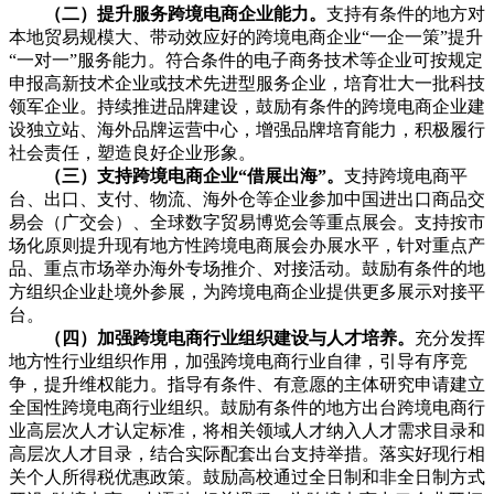
（二）提升服务跨境电商企业能力。
支持有条件的地方对
本地贸易规模大、带动效应好的跨境电商企业“一企一策”提升
“一对一”服务能力。符合条件的电子商务技术等企业可按规定
申报高新技术企业或技术先进型服务企业，培育壮大一批科技
领军企业。持续推进品牌建设，鼓励有条件的跨境电商企业建
设独立站、海外品牌运营中心，增强品牌培育能力，积极履行
社会责任，塑造良好企业形象。
（三）支持跨境电商企业“借展出海”。
支持跨境电商平
台、出口、支付、物流、海外仓等企业参加中国进出口商品交
易会（广交会）、全球数字贸易博览会等重点展会。支持按市
场化原则提升现有地方性跨境电商展会办展水平，针对重点产
品、重点市场举办海外专场推介、对接活动。鼓励有条件的地
方组织企业赴境外参展，为跨境电商企业提供更多展示对接平
台。
（四）加强跨境电商行业组织建设与人才培养。
充分发挥
地方性行业组织作用，加强跨境电商行业自律，引导有序竞
争，提升维权能力。指导有条件、有意愿的主体研究申请建立
全国性跨境电商行业组织。鼓励有条件的地方出台跨境电商行
业高层次人才认定标准，将相关领域人才纳入人才需求目录和
高层次人才目录，结合实际配套出台支持举措。落实好现行相
关个人所得税优惠政策。鼓励高校通过全日制和非全日制方式