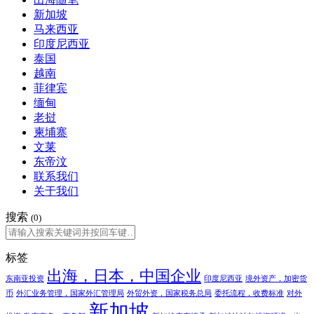
新加坡
马来西亚
印度尼西亚
泰国
越南
菲律宾
缅甸
老挝
柬埔寨
文莱
东帝汶
联系我们
关于我们
搜索
(0)
标签
出海，日本，中国企业
东南亚投资
印度尼西亚
境外资产，加密货
币
外汇业务管理，国家外汇管理局
外贸外资，国家税务总局
委托流程，收费标准
对外
新加坡