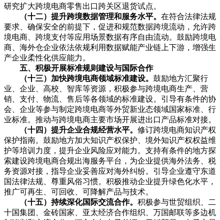
研究扩大跨境电商零售出口跨关区退货试点。
（十二）提升跨境数据管理和服务水平。
在符合法律法规
要求、确保安全的前提下，促进和规范数据跨境流动，允许跨
境电商、跨境支付等应用场景数据有序自由流动。鼓励跨境电
商、海外仓企业依法依规利用数据赋能产业链上下游，增强生
产企业柔性化供应能力。
五、积极开展标准规则建设与国际合作
（十三）加快跨境电商领域标准建设。
鼓励地方汇聚行
业、企业、高校、智库等资源，积极参与跨境电商生产、营
销、支付、物流、售后等各领域的标准建设。引导有条件的协
会、企业等参与制定跨境电商等外贸新业态领域国家标准、行
业标准。推动与跨境电商主要市场开展进出口产品标准对接。
（十四）提升企业合规经营水平。
修订跨境电商知识产权
保护指南。鼓励地方加大知识产权保护、境外知识产权权益维
护等培训力度，提升企业风险应对能力。支持有条件的地方探
索建设跨境电商合规出海服务平台，为企业提供海外法务、税
务资源对接，指导企业妥善应对海外纠纷。引导企业遵守东道
国法律法规、尊重风俗习惯。积极推动企业提升绿色化水平，
推广可再生、可回收、可降解产品与技术。
（十五）持续深化国际交流合作。
积极参与世贸组织、二
十国集团、金砖国家、亚太经济合作组织、万国邮联等多边机