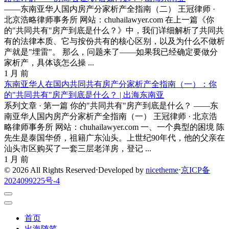
——东南亚华人国内房产分家析产全指南（二） 王冠律师 ·
北京浩略律师事务所 网站：chuhailawyer.com 在上一篇《你
的"共同共有"房产到底是什么？》中，我们详细解析了共同共
有的法律本质、它与按份共有的核心区别，以及为什么不做析
产就是"埋雷"。 那么，问题来了——如果我已经确定要做分
家析产，具体该怎么操 ...
1 月 前
东南亚华人在国内共同共有房产分家析产全指南（一）：你
的"共同共有"房产到底是什么？ | 出海东南亚
系列文章 · 第一篇 你的"共同共有"房产到底是什么？ ——东
南亚华人国内房产分家析产全指南（一） 王冠律师 · 北京浩
略律师事务所 网站：chuhailawyer.com 一、一个典型的困境 陈
先生是泰国华侨，祖籍广东汕头。上世纪90年代，他的父亲在
汕头市区购买了一套三层老洋房，登记 ...
1 月 前
© 2026 All Rights Reserved
⋅
Developed by
nicetheme
⋅
京ICP备
2024099225号-4
首页
出海随笔