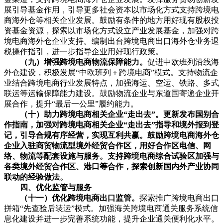
展引导基金作用，引导更多社会资本以市场化方式支持跨境电
商海外仓等相关企业发展。鼓励有条件的地方用好现有股权投
资基金资源，探索以市场化方式设立产业发展基金，加强对跨
境电商海外仓企业支持。编制出台跨境电商出口海外仓业务退
税操作指引，进一步指导企业用好现行政策。
（九）增强跨境电商物流保障能力。
促进中欧班列沿线海
外仓建设，积极发展“中欧班列＋跨境电商”模式。支持物流企
业结合跨境电商行业发展特点，加强海运、空运、铁路、多式
联运等运输保障能力建设。鼓励物流企业与东道国寄递企业开
展合作，提升“最后一公里”履约能力。
（十）助力跨境电商相关企业“走出去”。更新发布国别合
作指南，加强对跨境电商相关企业“走出去”指导和境外报到登
记，引导合规有序经营，实现互利共赢。鼓励跨境电商海外仓
企业入驻商贸物流型境外经贸合作区，用好合作区电信、网
络、物流等配套设施与服务。支持跨境电商综合试验区加强与
各类境外经贸合作区、港口等合作，探索创新国内外产业协同
联动的经验做法。
四、优化监管与服务
（十一）优化跨境电商出口监管。
探索推广跨境电商出口
拼箱“先查验后装运”模式。加强海关跨境电商通关服务系统信
息化建设并进一步完善系统功能，提升企业通关便利化水平。