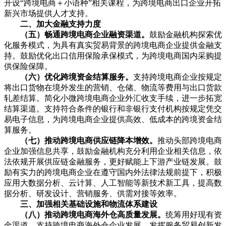
开设“跨境电商＋小语种”相关课程，为跨境电商出口企业开拓
新兴市场提供人才支持。
二、加大金融支持力度
（五）畅通跨境电商企业融资渠道。
鼓励金融机构探索优
化服务模式，为具有真实贸易背景的跨境电商企业提供金融支
持。鼓励优化出口信用保险承保模式，为跨境电商国内采购提
供保险保障。
（六）优化跨境资金结算服务。
支持跨境电商企业按规定
将出口货物在境外发生的营销、仓储、物流等费用与出口货款
轧差结算。简化小微跨境电商企业外汇收支手续，进一步拓宽
结算渠道。支持符合条件的银行和非银行支付机构按规定凭交
易电子信息，为跨境电商企业提供高效、低成本的跨境资金结
算服务。
（七）推动跨境电商供应链降本增效。
推动头部跨境电商
企业加强信息共享，鼓励金融机构充分利用企业相关信息，依
法依规开展供应链金融服务，更好赋能上下游产业链发展。鼓
励有实力的跨境电商企业在遵守国内外法律法规前提下，积极
应用大数据分析、云计算、人工智能等新技术新工具，提高数
据分析、研发设计、营销服务、供需对接等效率。
三、加强相关基础设施和物流体系建设
（八）推动跨境电商海外仓高质量发展。
统筹用好现有资
金渠道，支持跨境电商海外仓企业发展。发挥服务贸易创新发