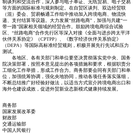
制谈判和交流合作，深入参与电子单证、无纸贸易、电子交易
等方面的国际标准与规则制定。在自贸区谈判、双边经贸联
（混）委会、贸易畅通工作组中推动加入跨境电商、物流快
递、支付结算等议题。大力发展“丝路电商”，加强与共建“一
带一路”国家相关领域的经贸合作。鼓励跨境电商综合试验
区、“丝路电商”合作先行区等深入对接《全面与进步跨太平洋
伙伴关系协定》（CPTPP）、《数字经济伙伴关系协定》
（DEPA）等国际高标准经贸规则，积极开展先行先试和压力
测试。
各地区、各有关部门和单位要坚决贯彻落实党中央、国务
院决策部署，按照本意见提出的各项措施和要求，根据职责分
工细化工作举措，形成工作合力。商务部要会同有关部门和单
位，加强统筹协调，强化央地协同，推动各项任务落实落细，
不断总结推广好经验好做法，以适当方式宣介跨境电商出口和
海外仓建设成效，促进外贸新业态新模式健康持续发展。
商务部
国家发展改革委
财政部
交通运输部
中国人民银行