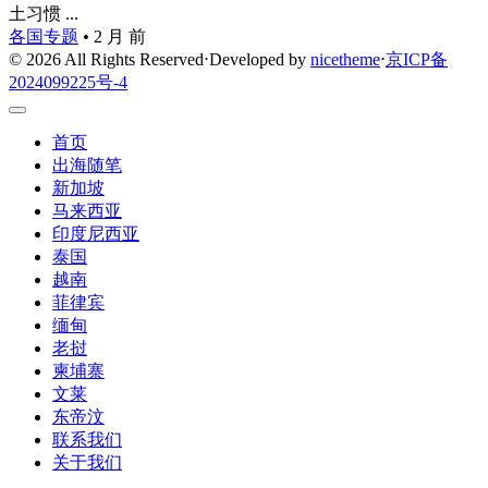
土习惯 ...
各国专题
•
2 月 前
© 2026 All Rights Reserved
⋅
Developed by
nicetheme
⋅
京ICP备
2024099225号-4
首页
出海随笔
新加坡
马来西亚
印度尼西亚
泰国
越南
菲律宾
缅甸
老挝
柬埔寨
文莱
东帝汶
联系我们
关于我们