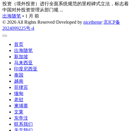
投资（境外投资）进行全面系统规范的里程碑式立法，标志着
中国对外投资管理从部门规 ...
出海随笔
•
1 月 前
© 2026 All Rights Reserved
⋅
Developed by
nicetheme
⋅
京ICP备
2024099225号-4
首页
出海随笔
新加坡
马来西亚
印度尼西亚
泰国
越南
菲律宾
缅甸
老挝
柬埔寨
文莱
东帝汶
联系我们
关于我们