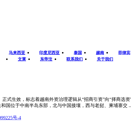
马来西亚
印度尼西亚
泰国
越南
菲律宾
文莱
东帝汶
联系我们
关于我们
法》正式生效，标志着越南外资治理逻辑从“招商引资”向“择商选
义共和国位于中南半岛东部，北与中国接壤，西与老挝、柬埔寨交 ..
99225号-4