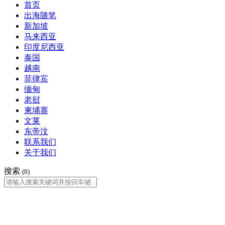
首页
出海随笔
新加坡
马来西亚
印度尼西亚
泰国
越南
菲律宾
缅甸
老挝
柬埔寨
文莱
东帝汶
联系我们
关于我们
搜索
(0)