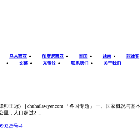
马来西亚
印度尼西亚
泰国
越南
菲律宾
文莱
东帝汶
联系我们
关于我们
chuhailawyer.com 「各国专题」 一、国家概况与基本国情 印
里，人口超过2 ...
99225号-4