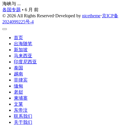
海峡与 ...
各国专题
•
6 月 前
© 2026 All Rights Reserved
⋅
Developed by
nicetheme
⋅
京ICP备
2024099225号-4
首页
出海随笔
新加坡
马来西亚
印度尼西亚
泰国
越南
菲律宾
缅甸
老挝
柬埔寨
文莱
东帝汶
联系我们
关于我们