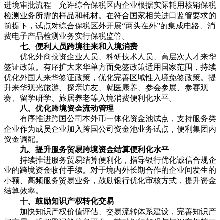
进境审批流程，允许综合保税区内企业根据实际耗用核销保税
检测业务所需的样品和耗材。在符合国家相关进口监管要求的
前提下，试点对综合保税区外开展“两头在外”的集成电路、消
费电子产品检测业务实行保税监管。
七、便利人员跨境往来和入境消费
优化外商投资企业人员、科研技术人员、高层次人才来华
签证政策。有序扩大来华单方面免签政策适用国家范围，持续
优化外国人来华签证政策，优化完善区域性入境免签政策。提
升来华观光旅游、探亲访友、就医康养、参会参展、参赛观
赛、留学研学、旅居养老等入境消费便利化水平。
八、优化跨境资金流动管理
有序推进跨国公司本外币一体化资金池试点，支持服务类
企业作为成员企业加入跨国公司资金池业务试点，便利集团内
资金调配。
九、提升服务贸易跨境资金结算便利化水平
持续推进服务贸易结算便利化，指导银行优化诚信合规企
业的跨境资金收付手续。对于境内外长期合作的企业间发生的
小额、高频服务贸易业务，鼓励银行优化审核方式，提升资金
结算效率。
十、鼓励知识产权转化交易
加快知识产权价值评估、交易流转体系建设，完善知识产