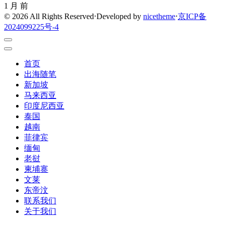
1 月 前
© 2026 All Rights Reserved
⋅
Developed by
nicetheme
⋅
京ICP备
2024099225号-4
首页
出海随笔
新加坡
马来西亚
印度尼西亚
泰国
越南
菲律宾
缅甸
老挝
柬埔寨
文莱
东帝汶
联系我们
关于我们