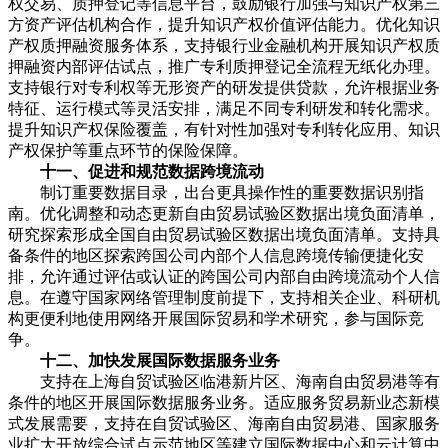
权交易、质押登记等信息平台，鼓励银行加强与知识产权第三
方资产评估机构合作，提升知识产权价值评估能力。优化知识
产权质押融资服务体系，支持银行业金融机构开展知识产权质
押融资内部评估试点，推广专利质押登记全流程无纸化办理。
支持银行对专利权等无形资产的研发提供贷款，允许根据业务
特征、运行模式等灵活安排，满足不同专利研发和转化需求。
提升知识产权保险覆盖，有针对性加强对专利转化应用、知识
产权保护等重点环节的保险保障。
十一、促进和规范数据跨境流动
制订重要数据目录，出台更具操作性的重要数据识别指
南。优化调整和动态更新自由贸易试验区数据出境负面清单，
研究探索形成全国自由贸易试验区数据出境负面清单。支持具
备条件的地区探索跨国公司内部个人信息跨境传输便捷化安
排，允许通过评估或认证的跨国公司内部自由跨境流动个人信
息。在遵守国家网络管理制度前提下，支持相关企业、科研机
构更便利地使用网络开展国际贸易和学术研究，参与国际竞
争。
十二、加快发展国际数据服务业务
支持在上海自贸试验区临港新片区、海南自由贸易港等有
条件的地区开展国际数据服务业务。适应服务贸易新业态新模
式发展需要，支持在自贸试验区、海南自由贸易港、国家服务
业扩大开放综合试点示范地区等建立国际数据中心和云计算中