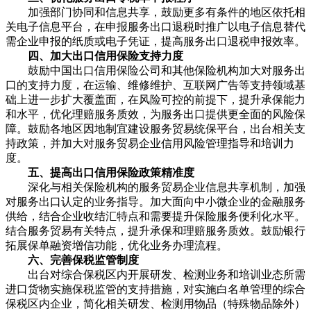
加强部门协同和信息共享，鼓励更多有条件的地区依托相
关电子信息平台，在申报服务出口退税时推广以电子信息替代
需企业申报的纸质或电子凭证，提高服务出口退税申报效率。
四、加大出口信用保险支持力度
鼓励中国出口信用保险公司和其他保险机构加大对服务出
口的支持力度，在运输、维修维护、互联网广告等支持领域基
础上进一步扩大覆盖面，在风险可控的前提下，提升承保能力
和水平，优化理赔服务质效，为服务出口提供更全面的风险保
障。鼓励各地区因地制宜建设服务贸易统保平台，出台相关支
持政策，并加大对服务贸易企业信用风险管理指导和培训力
度。
五、提高出口信用保险政策精准度
深化与相关保险机构的服务贸易企业信息共享机制，加强
对服务出口认定的业务指导。加大面向中小微企业的金融服务
供给，结合企业收结汇特点和需要提升保险服务便利化水平。
结合服务贸易有关特点，提升承保和理赔服务质效。鼓励银行
拓展保单融资增信功能，优化业务办理流程。
六、完善保税监管制度
出台对综合保税区内开展研发、检测业务和培训业态所需
进口货物实施保税监管的支持措施，对实施白名单管理的综合
保税区内企业，简化相关研发、检测用物品（特殊物品除外）