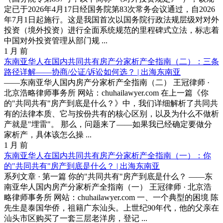
定已于2026年4月17日经国务院第83次常务会议通过，自2026
年7月1日起施行。这是我国首次以国务院行政法规层级对对外
投资（境外投资）进行全面系统规范的里程碑式立法，标志着
中国对外投资管理从部门规 ...
1 月 前
东南亚华人在国内共同共有房产分家析产全指南（二）：三条
路径详解——协商/公证/诉讼如何选？ | 出海东南亚
——东南亚华人国内房产分家析产全指南（二） 王冠律师 ·
北京浩略律师事务所 网站：chuhailawyer.com 在上一篇《你
的"共同共有"房产到底是什么？》中，我们详细解析了共同共
有的法律本质、它与按份共有的核心区别，以及为什么不做析
产就是"埋雷"。 那么，问题来了——如果我已经确定要做分
家析产，具体该怎么操 ...
1 月 前
东南亚华人在国内共同共有房产分家析产全指南（一）：你
的"共同共有"房产到底是什么？ | 出海东南亚
系列文章 · 第一篇 你的"共同共有"房产到底是什么？ ——东
南亚华人国内房产分家析产全指南（一） 王冠律师 · 北京浩
略律师事务所 网站：chuhailawyer.com 一、一个典型的困境 陈
先生是泰国华侨，祖籍广东汕头。上世纪90年代，他的父亲在
汕头市区购买了一套三层老洋房，登记 ...