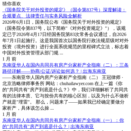
猜你喜欢
《国务院关于对外投资的规定》（国令第837号）深度解读：
合规要点、法律责任与实务风险全解析
2026年6月1日，国务院公布《国务院关于对外投资的规定》
（国务院令第837号，以下简称"《对外投资规定》"），该规
定已于2026年4月17日经国务院第83次常务会议通过，自2026
年7月1日起施行。这是我国首次以国务院行政法规层级对对外
投资（境外投资）进行全面系统规范的里程碑式立法，标志着
中国对外投资管理从部门规 ...
1 月 前
东南亚华人在国内共同共有房产分家析产全指南（二）：三条
路径详解——协商/公证/诉讼如何选？ | 出海东南亚
——东南亚华人国内房产分家析产全指南（二） 王冠律师 ·
北京浩略律师事务所 网站：chuhailawyer.com 在上一篇《你
的"共同共有"房产到底是什么？》中，我们详细解析了共同共
有的法律本质、它与按份共有的核心区别，以及为什么不做析
产就是"埋雷"。 那么，问题来了——如果我已经确定要做分
家析产，具体该怎么操 ...
1 月 前
东南亚华人在国内共同共有房产分家析产全指南（一）：你
的"共同共有"房产到底是什么？ | 出海东南亚