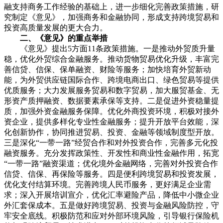
融支持商务工作经验的基础上，进一步细化完善政策措施，研
究制定《意见》，加强商务和金融协同，形成支持跨境贸易和
投资高质量发展的更大合力。
二、《意见》的重点举措
《意见》提出5方面11条政策措施。一是推动外贸质升量
稳，优化外贸综合金融服务。推动货物贸易优化升级，丰富完
善信贷、信保、保单融资、财险等服务；加快培育外贸新动
能，为外贸供应链国际合作、跨境电商出口、绿色贸易等提供
优质服务；大力发展服务贸易和数字贸易，加大服贸基金、无
形资产质押融资、数据要素承保等支持。二是促进外资稳量提
质，加强外资金融服务保障。优化外商投资环境，积极对接外
资企业，提供多样化专业性金融服务；提升开放平台效能，深
化创新协作，协同推进贸易、投资、金融等领域制度型开放。
三是深化“一带一路”经贸合作和对外投资合作，完善多元化投
融资服务。充分发挥政策性、开发性和商业性金融作用，拓宽
“一带一路”融资渠道；优化境外金融网络，完善对外投资合作
信贷、信保、再保险等服务。四是便利跨境贸易和投资发展，
优化支付结算环境。完善跨境人民币服务，更好满足企业需
求；深入开展培训宣介，优化汇率避险产品，降低中小微企业
外汇套保成本。五是做好跨境贸易、投资与金融风险防控，守
牢安全底线。积极防范和应对外部环境风险，引导银行保险机