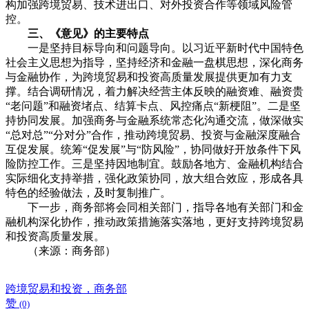
构加强跨境贸易、技术进出口、对外投资合作等领域风险管
控。
三、《意见》的主要特点
一是坚持目标导向和问题导向。以习近平新时代中国特色
社会主义思想为指导，坚持经济和金融一盘棋思想，深化商务
与金融协作，为跨境贸易和投资高质量发展提供更加有力支
撑。结合调研情况，着力解决经营主体反映的融资难、融资贵
“老问题”和融资堵点、结算卡点、风控痛点“新梗阻”。二是坚
持协同发展。加强商务与金融系统常态化沟通交流，做深做实
“总对总”“分对分”合作，推动跨境贸易、投资与金融深度融合
互促发展。统筹“促发展”与“防风险”，协同做好开放条件下风
险防控工作。三是坚持因地制宜。鼓励各地方、金融机构结合
实际细化支持举措，强化政策协同，放大组合效应，形成各具
特色的经验做法，及时复制推广。
下一步，商务部将会同相关部门，指导各地有关部门和金
融机构深化协作，推动政策措施落实落地，更好支持跨境贸易
和投资高质量发展。
（来源：商务部）
跨境贸易和投资，商务部
赞
(0)