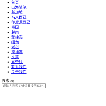
首页
出海随笔
新加坡
马来西亚
印度尼西亚
泰国
越南
菲律宾
缅甸
老挝
柬埔寨
文莱
东帝汶
联系我们
关于我们
搜索
(0)