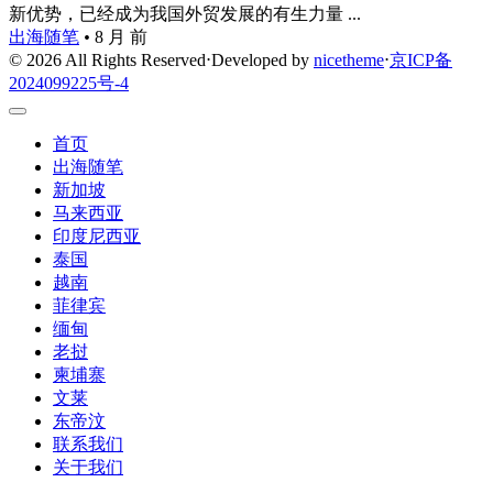
新优势，已经成为我国外贸发展的有生力量 ...
出海随笔
•
8 月 前
© 2026 All Rights Reserved
⋅
Developed by
nicetheme
⋅
京ICP备
2024099225号-4
首页
出海随笔
新加坡
马来西亚
印度尼西亚
泰国
越南
菲律宾
缅甸
老挝
柬埔寨
文莱
东帝汶
联系我们
关于我们