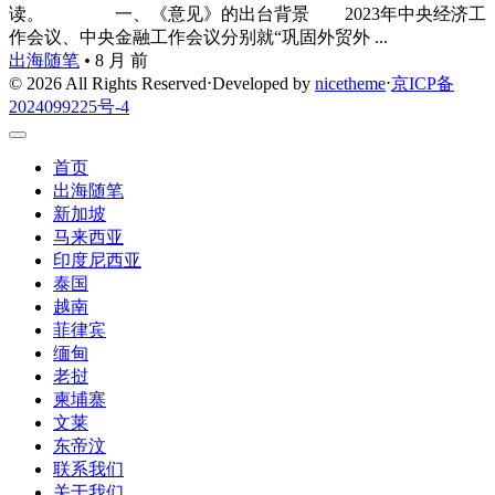
读。 一、《意见》的出台背景 2023年中央经济工
作会议、中央金融工作会议分别就“巩固外贸外 ...
出海随笔
•
8 月 前
© 2026 All Rights Reserved
⋅
Developed by
nicetheme
⋅
京ICP备
2024099225号-4
首页
出海随笔
新加坡
马来西亚
印度尼西亚
泰国
越南
菲律宾
缅甸
老挝
柬埔寨
文莱
东帝汶
联系我们
关于我们