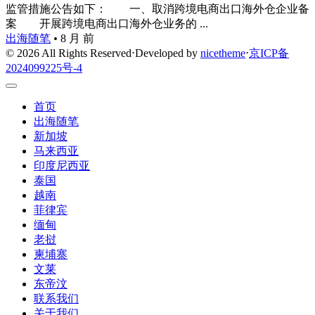
监管措施公告如下： 一、取消跨境电商出口海外仓企业备
案 开展跨境电商出口海外仓业务的 ...
出海随笔
•
8 月 前
© 2026 All Rights Reserved
⋅
Developed by
nicetheme
⋅
京ICP备
2024099225号-4
首页
出海随笔
新加坡
马来西亚
印度尼西亚
泰国
越南
菲律宾
缅甸
老挝
柬埔寨
文莱
东帝汶
联系我们
关于我们