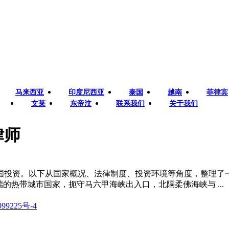
马来西亚
印度尼西亚
泰国
越南
菲律宾
文莱
东帝汶
联系我们
关于我们
律师
投资。以下从国家概况、法律制度、投资环境等角度，整理了一
来半岛南端的热带城市国家，扼守马六甲海峡出入口，北隔柔佛海峡与 ...
99225号-4