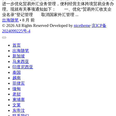
进一步优化贸易外汇业务管理，便利经营主体跨境贸易业务办
理。现就有关事项通知如下： 一、优化“贸易外汇收支企
业名录”登记管理 取消国家外汇管理 ...
出海随笔
•
8 月 前
© 2026 All Rights Reserved
⋅
Developed by
nicetheme
⋅
京ICP备
2024099225号-4
首页
出海随笔
新加坡
马来西亚
印度尼西亚
泰国
越南
菲律宾
缅甸
老挝
柬埔寨
文莱
东帝汶
联系我们