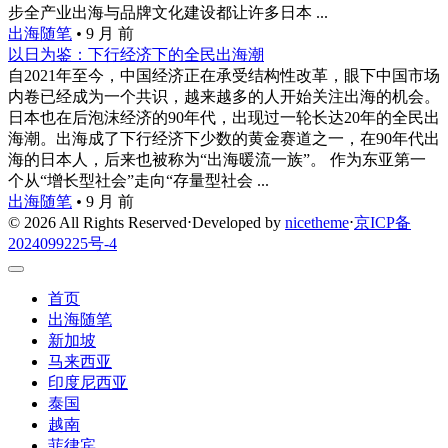
步全产业出海与品牌文化建设都让许多日本 ...
出海随笔
•
9 月 前
以日为鉴：下行经济下的全民出海潮
自2021年至今，中国经济正在承受结构性改革，眼下中国市场
内卷已经成为一个共识，越来越多的人开始关注出海的机会。
日本也在后泡沫经济的90年代，出现过一轮长达20年的全民出
海潮。出海成了下行经济下少数的黄金赛道之一，在90年代出
海的日本人，后来也被称为“出海暖流一族”。 作为东亚第一
个从“增长型社会”走向“存量型社会 ...
出海随笔
•
9 月 前
© 2026 All Rights Reserved
⋅
Developed by
nicetheme
⋅
京ICP备
2024099225号-4
首页
出海随笔
新加坡
马来西亚
印度尼西亚
泰国
越南
菲律宾