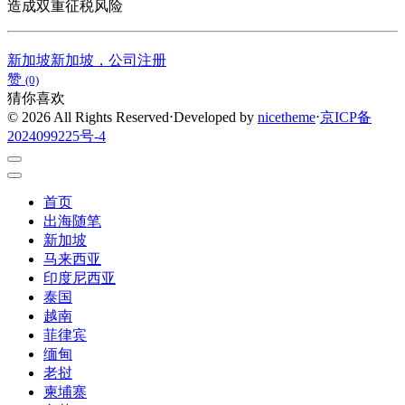
造成双重征税风险
新加坡
新加坡，公司注册
赞
(0)
猜你喜欢
© 2026 All Rights Reserved
⋅
Developed by
nicetheme
⋅
京ICP备
2024099225号-4
首页
出海随笔
新加坡
马来西亚
印度尼西亚
泰国
越南
菲律宾
缅甸
老挝
柬埔寨