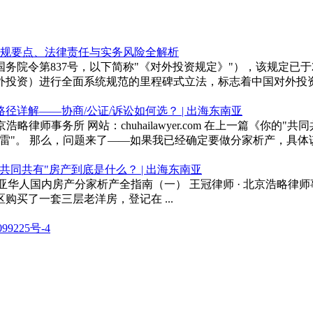
合规要点、法律责任与实务风险全解析
务院令第837号，以下简称"《对外投资规定》"），该规定已于202
投资）进行全面系统规范的里程碑式立法，标志着中国对外投资管理
详解——协商/公证/诉讼如何选？ | 出海东南亚
略律师事务所 网站：chuhailawyer.com 在上一篇《你
"。 那么，问题来了——如果我已经确定要做分家析产，具体该怎
同共有"房产到底是什么？ | 出海东南亚
华人国内房产分家析产全指南（一） 王冠律师 · 北京浩略律师事务所 网
买了一套三层老洋房，登记在 ...
99225号-4