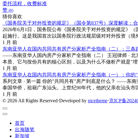
委托流程，收费标准
赞
(0)
猜你喜欢
《国务院关于对外投资的规定》（国令第837号）深度解读：
2026年6月1日，国务院公布《国务院关于对外投资的规定》（国
起施行。这是我国首次以国务院行政法规层级对对外投资（境外
1 月 前
东南亚华人在国内共同共有房产分家析产全指南（二）：三条路径
——东南亚华人国内房产分家析产全指南（二） 王冠律师 · 北京浩
本质、它与按份共有的核心区别，以及为什么不做析产就是"埋雷
1 月 前
东南亚华人在国内共同共有房产分家析产全指南（一）：你的"共
系列文章 · 第一篇 你的"共同共有"房产到底是什么？ ——东南亚
泰国华侨，祖籍广东汕头。上世纪90年代，他的父亲在汕头市区购
1 月 前
© 2026 All Rights Reserved
⋅
Developed by
nicetheme
⋅
京ICP备20240
首页
出海随笔
新加坡