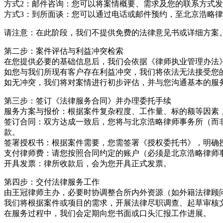
方式2：邮件咨询：您可以将案情概要、需求及您的联系方式发送至邮箱 
方式3：到所面谈：您可以通过电话或邮件预约，至北京浩略
请注意：在此阶段，我们不提供免费的法律意见书或详细方案
第二步：案件评估与利益冲突检索
在您提供必要的基础信息后，我们会依据《律师执业管理办法
如您与我们所现有客户存在利益冲突，我们将依法无法接受您
如无冲突，我们将对案情进行初步评估，并与您沟通基本的服
第三步：签订《法律服务合同》并办理委托手续
服务方案与报价：根据案件复杂程度、工作量、标的额等因素
签订合同：双方达成一致后，您将与北京浩略律师事务所（而
款。
签署授权书：根据案件需要，您需签署《授权委托书》，明确
支付律师费：请您按照合同约定的账户（必须是北京浩略律师
开具发票：律所收款后，会为您开具正式发票。
第四步：交付法律服务工作
由王冠律师主办，必要时协调整合所内外资源（如外籍法律顾
我们将根据案件或项目的需求，开展法律尽职调查、起草审核
在服务过程中，我们会定期向您书面或口头汇报工作进展。